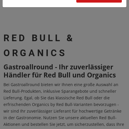
RED BULL &
ORGANICS
Gastroallround - Ihr zuverlässiger
Händler für Red Bull und Organics
Bei Gastroallround bieten wir Ihnen eine große Auswahl an
Red Bull-Produkten, inklusive Sparangebote und schneller
Lieferung. Egal, ob Sie das klassische Red Bull oder die
erfrischenden Organics by Red Bull-Varianten bevorzugen -
wir sind Ihr zuverlässiger Lieferant für hochwertige Getränke
in der Gastronomie. Nutzen Sie unsere aktuellen Red Bull-
Aktionen und bestellen Sie jetzt, um sicherzustellen, dass Ihre