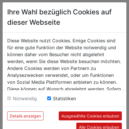
Ihre Wahl bezüglich Cookies auf
Kunden kauften auch
dieser Webseite
Diese Website nutzt Cookies. Einige Cookies sind
für eine gute Funktion der Website notwendig und
können daher vom Besucher nicht abgelehnt
werden, wenn Sie diese Website besuchen möchten.
Andere Cookies werden von Partnern zu
Analysezwecken verwendet, oder um Funktionen
von Sozial Media Plattformen anbieten zu können.
Diese können auf Wunsch abgelehnt werden. Sofern
sie unsere Webseite weiter nutzen, geben Sie
Notwendig
Statistiken
Bull
Red Bull ZERO, 250 ml - 4 Trays
Red
Einwilligung zu unseren Cookies.
inkl. Pfand
Tray
Details anzeigen
Ausgewählte Cookies erlauben
120,00 €
120
Alle Cookies erlauben