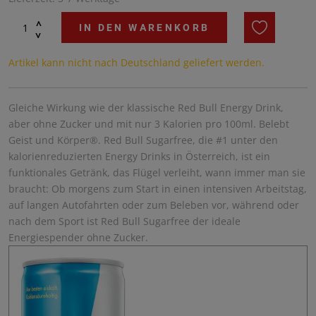
^
IN DEN WARENKORB
^
Artikel kann nicht nach Deutschland geliefert werden.
Gleiche Wirkung wie der klassische Red Bull Energy Drink,
aber ohne Zucker und mit nur 3 Kalorien pro 100ml. Belebt
Geist und Körper®. Red Bull Sugarfree, die #1 unter den
kalorienreduzierten Energy Drinks in Österreich, ist ein
funktionales Getränk, das Flügel verleiht, wann immer man sie
braucht: Ob morgens zum Start in einen intensiven Arbeitstag,
auf langen Autofahrten oder zum Beleben vor, während oder
nach dem Sport ist Red Bull Sugarfree der ideale
Energiespender ohne Zucker.