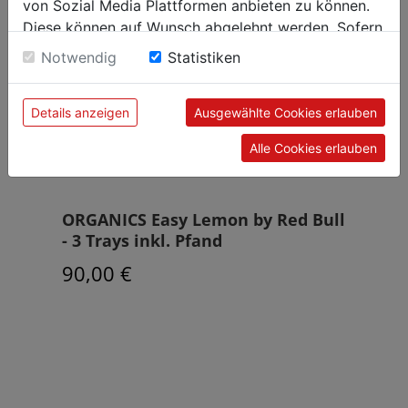
von Sozial Media Plattformen anbieten zu können.
Diese können auf Wunsch abgelehnt werden. Sofern
sie unsere Webseite weiter nutzen, geben Sie
Notwendig
Statistiken
Einwilligung zu unseren Cookies.
Details anzeigen
Ausgewählte Cookies erlauben
Alle Cookies erlauben
ite
ORGANICS Easy Lemon by Red Bull
Red 
- 3 Trays inkl. Pfand
Heid
90,00 €
120