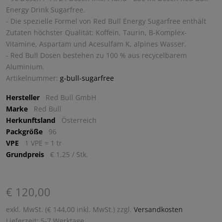
Energy Drink Sugarfree.
- Die spezielle Formel von Red Bull Energy Sugarfree enthält
Zutaten höchster Qualität: Koffein, Taurin, B-Komplex-
Vitamine, Aspartam und Acesulfam K, alpines Wasser.
- Red Bull Dosen bestehen zu 100 % aus recycelbarem
Aluminium.
Artikelnummer:
g-bull-sugarfree
Hersteller
Red Bull GmbH
Marke
Red Bull
Herkunftsland
Österreich
Packgröße
96
VPE
1 VPE = 1 tr
Grundpreis
€ 1,25 / Stk.
€ 120,00
exkl. MwSt. (€ 144,00 inkl. MwSt.) zzgl.
Versandkosten
Lieferzeit: 5-7 Werktage