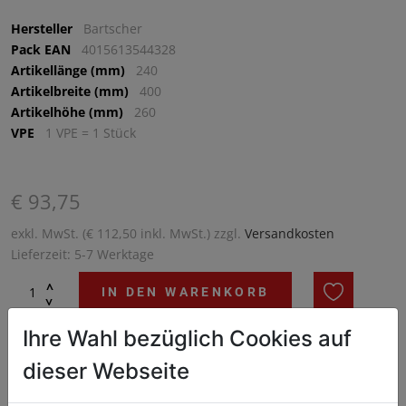
Hersteller
Bartscher
Pack EAN
4015613544328
Artikellänge (mm)
240
Artikelbreite (mm)
400
Artikelhöhe (mm)
260
VPE
1 VPE = 1 Stück
€ 93,75
exkl. MwSt. (€ 112,50 inkl. MwSt.) zzgl.
Versandkosten
Lieferzeit: 5-7 Werktage
^
IN DEN WARENKORB
^
Ihre Wahl bezüglich Cookies auf
Blitzblanke Schuhe, ohne Mühe – Fußbedienung einfach per
dieser Webseite
Knopfdruck