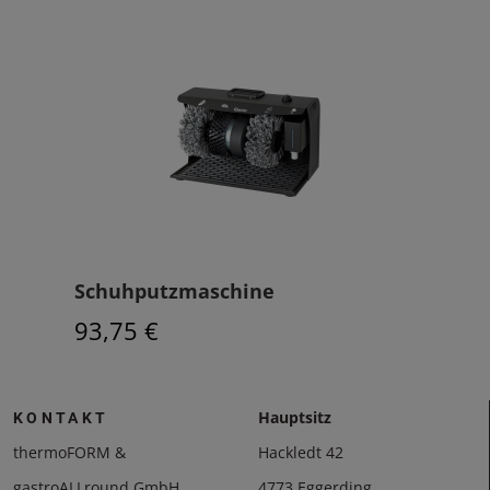
Schuhputzmaschine
93,75 €
Hauptsitz
KONTAKT
thermoFORM &
Hackledt 42
gastroALLround GmbH
4773 Eggerding