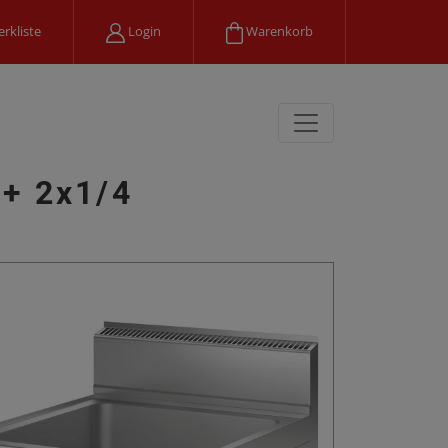
rkliste
Login
Warenkorb
N+ 2x1/4