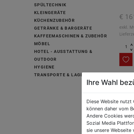
SPÜLTECHNIK
KLEINGERÄTE
€ 16
KÜCHENZUBEHÖR
exkl. M
GETRÄNKE & BARGERÄTE
Lieferz
KAFFEEMASCHINEN & ZUBEHÖR
MÖBEL
^
^
HOTEL - AUSSTATTUNG &
OUTDOOR
HYGIENE
TRANSPORTE & LAGERUNG
Ihre Wahl bez
Serie 6
sich a
leistu
Diese Website nutzt 
Reinigu
können daher vom Be
leicht 
Andere Cookies werd
Gerätea
Sozial Media Plattf
sie unsere Webseite 