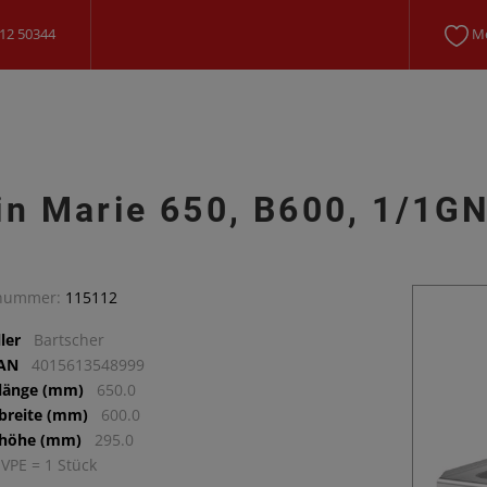
12 50344
Me
in Marie 650, B600, 1/1G
lnummer:
115112
ler
Bartscher
EAN
4015613548999
llänge (mm)
650.0
lbreite (mm)
600.0
lhöhe (mm)
295.0
 VPE = 1 Stück