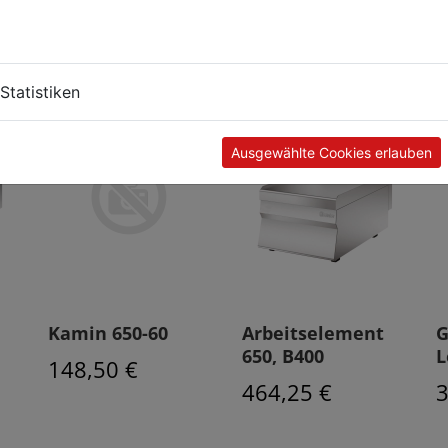
Kunden kauften auch
Statistiken
Ausgewählte Cookies erlauben
Kamin 650-60
Arbeitselement
G
650, B400
L
148,50 €
464,25 €
3