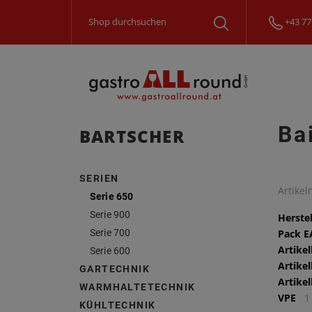
+43 77
Ba
BARTSCHER
SERIEN
Artike
Serie 650
Serie 900
Herstel
Serie 700
Pack 
Artike
Serie 600
Artike
GARTECHNIK
Artike
WARMHALTETECHNIK
VPE
1
KÜHLTECHNIK