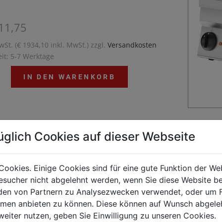
11,75
wSt. (€ 1934,10 inkl. MwSt.) zzgl.
Versandkosten
eit: 5-7 Werktage
IN DEN WARENKORB
üglich Cookies auf dieser Webseite
50 - Eine Kochserie für die Profi-Küche. Sie zeichnet
us durch optimale Energieausnutzung,
ngsstarke Geräte und eine hohe
Cookies. Einige Cookies sind für eine gute Funktion der W
ngsfreundlichkeit. Durch die Modulbauweise ist sie
sucher nicht abgelehnt werden, wenn Sie diese Website b
kombinierbar und variabel in der Anordnung. Der
en von Partnern zu Analysezwecken verwendet, oder um 
ufbau ist komplett aus Chromnickelstahl 18/10.
ormen anbieten zu können. Diese können auf Wunsch abgele
weiter nutzen, geben Sie Einwilligung zu unseren Cookies.