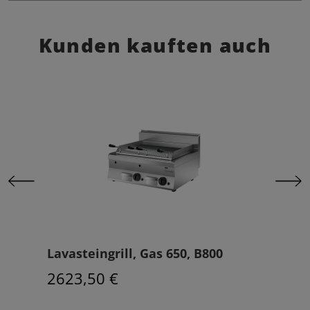
Kunden kauften auch
Lavasteingrill, Gas 650, B800
Ros
2623,50 €
337