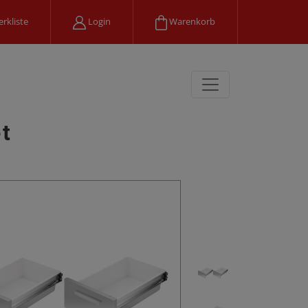
rkliste
Login
Warenkorb
et