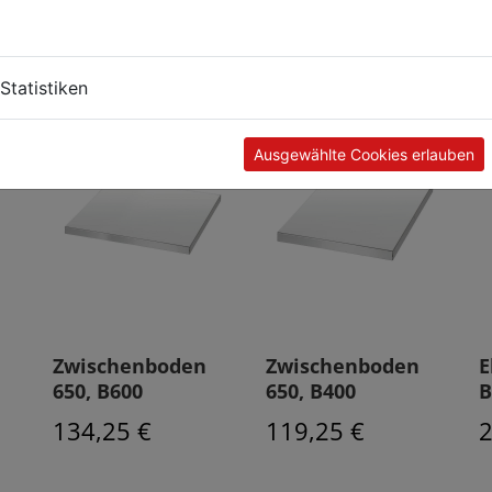
Kunden kauften auch
Statistiken
Ausgewählte Cookies erlauben
Zwischenboden
Zwischenboden
E
650, B600
650, B400
B
134,25 €
119,25 €
2