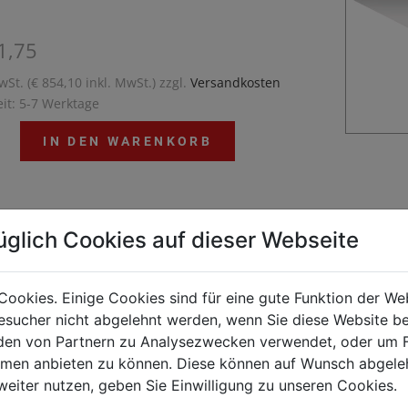
1,75
wSt. (€ 854,10 inkl. MwSt.) zzgl.
Versandkosten
eit: 5-7 Werktage
IN DEN WARENKORB
üglich Cookies auf dieser Webseite
50 - Eine Kochserie für die Profi-Küche. Sie zeichnet
us durch optimale Energieausnutzung,
ngsstarke Geräte und eine hohe
Cookies. Einige Cookies sind für eine gute Funktion der W
ngsfreundlichkeit. Durch die Modulbauweise ist sie
sucher nicht abgelehnt werden, wenn Sie diese Website b
kombinierbar und variabel in der Anordnung. Der
en von Partnern zu Analysezwecken verwendet, oder um 
ufbau ist komplett aus Chromnickelstahl 18/10.
ormen anbieten zu können. Diese können auf Wunsch abgele
weiter nutzen, geben Sie Einwilligung zu unseren Cookies.