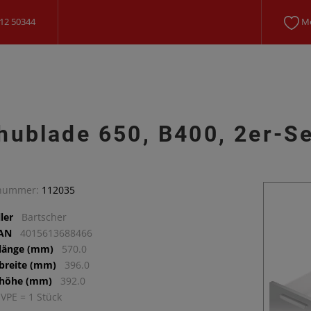
12 50344
Me
hublade 650, B400, 2er-S
lnummer:
112035
ler
Bartscher
EAN
4015613688466
llänge (mm)
570.0
lbreite (mm)
396.0
lhöhe (mm)
392.0
 VPE = 1 Stück