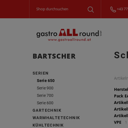
+43 77
Sc
BARTSCHER
SERIEN
Artike
Serie 650
Serie 900
Herstel
Serie 700
Pack 
Artike
Serie 600
Artike
GARTECHNIK
Artike
WARMHALTETECHNIK
VPE
1
KÜHLTECHNIK