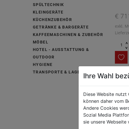
SPÜLTECHNIK
KLEINGERÄTE
€ 71
KÜCHENZUBEHÖR
exkl. M
GETRÄNKE & BARGERÄTE
Lieferz
KAFFEEMASCHINEN & ZUBEHÖR
MÖBEL
^
^
HOTEL - AUSSTATTUNG &
OUTDOOR
HYGIENE
TRANSPORTE & LAGERUNG
Ihre Wahl bez
Serie 6
sich a
leistu
Diese Website nutzt 
Reinigu
können daher vom Be
leicht 
Andere Cookies werd
Gerätea
Sozial Media Plattf
sie unsere Webseite 