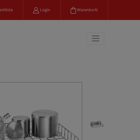
rkliste
Login
Warenkorb