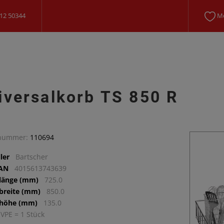
12 50344
Me
iversalkorb TS 850 R
lnummer:
110694
ler
Bartscher
EAN
4015613743639
llänge (mm)
725.0
lbreite (mm)
850.0
lhöhe (mm)
135.0
 VPE = 1 Stück