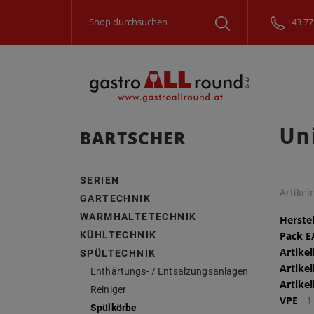
+43 77
Un
BARTSCHER
SERIEN
Artike
GARTECHNIK
WARMHALTETECHNIK
Herstel
KÜHLTECHNIK
Pack 
Artike
SPÜLTECHNIK
Artike
Enthärtungs- / Entsalzungsanlagen
Artike
Reiniger
VPE
1
Spülkörbe