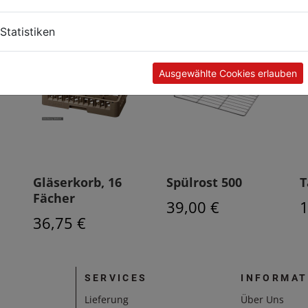
Statistiken
Ausgewählte Cookies erlauben
Gläserkorb, 16
Spülrost 500
T
Fächer
39,00 €
1
36,75 €
SERVICES
INFORMAT
Lieferung
Über Uns