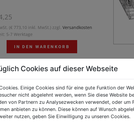
4,25
wSt. (€ 773,10 inkl. MwSt.) zzgl.
Versandkosten
eit: 5-7 Werktage
IN DEN WARENKORB
üglich Cookies auf dieser Webseite
salkorb passend zur Tablettspülmaschine TS8500 –
Cookies. Einige Cookies sind für eine gute Funktion der W
uell nutzbarer Spülkorb aus Edelstahl für Töpfe,
sucher nicht abgelehnt werden, wenn Sie diese Website b
n oder GN-Behälter.
en von Partnern zu Analysezwecken verwendet, oder um 
ormen anbieten zu können. Diese können auf Wunsch abgele
weiter nutzen, geben Sie Einwilligung zu unseren Cookies.
Kunden kauften auch