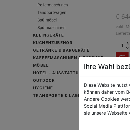
Poliermaschinen
Tansportwagen
€ 64
Spülmöbel
exkl. M
Spülmaschinen
Lieferz
KLEINGERÄTE
KÜCHENZUBEHÖR
^
^
GETRÄNKE & BARGERÄTE
KAFFEEMASCHINEN & ZUBEHÖR
Ihre Wahl bez
MÖBEL
HOTEL - AUSSTATTUNG &
Univer
OUTDOOR
Diese Website nutzt 
Individ
HYGIENE
können daher vom Be
Pfanne
TRANSPORTE & LAGERUNG
Andere Cookies werd
Sozial Media Plattf
sie unsere Webseite 