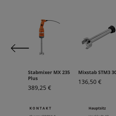
ck STM3
Stabmixer MX 235
Mixstab STM3 3
Plus
136,50 €
€
389,25 €
Hauptsitz
KONTAKT