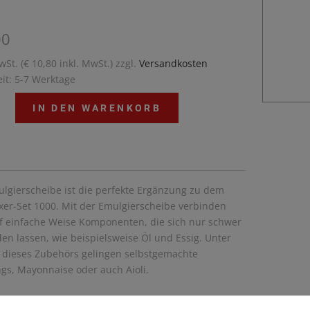
00
wSt. (€ 10,80 inkl. MwSt.) zzgl.
Versandkosten
eit: 5-7 Werktage
IN DEN WARENKORB
ulgierscheibe ist die perfekte Ergänzung zu dem
xer-Set 1000. Mit der Emulgierscheibe verbinden
uf einfache Weise Komponenten, die sich nur schwer
en lassen, wie beispielsweise Öl und Essig. Unter
z dieses Zubehörs gelingen selbstgemachte
gs, Mayonnaise oder auch Aioli.