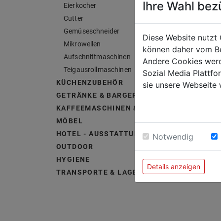
Ihre Wahl bez
Eierkocher
Cutter
Gemüseschneider
Diese Website nutzt 
Mikrowellen
können daher vom Be
Aufschnittmaschinen
Andere Cookies werd
Teigausrollmaschinen
Sozial Media Plattf
KÜCHENZUBEHÖR
sie unsere Webseite 
GETRÄNKE & BARGERÄTE
KAFFEEMASCHINEN & ZUBEHÖR
MÖBEL
HOTEL - AUSSTATTUNG &
Notwendig
OUTDOOR
HYGIENE
Details anzeigen
TRANSPORTE & LAGERUNG