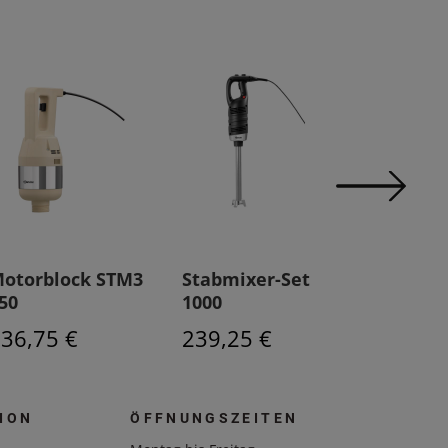
otorblock STM3
Stabmixer-Set
Emulgi
50
1000
235 Plu
36,75 €
239,25 €
164,25
ION
ÖFFNUNGSZEITEN