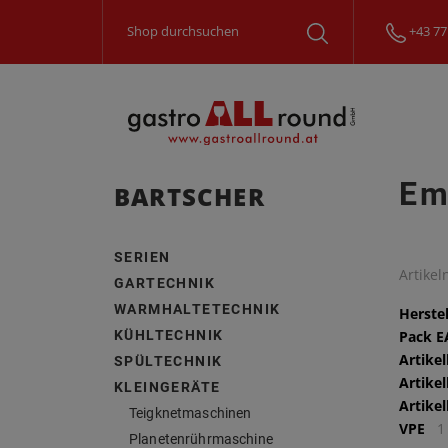
+43 77
Em
BARTSCHER
SERIEN
Artike
GARTECHNIK
WARMHALTETECHNIK
Herstel
KÜHLTECHNIK
Pack 
Artike
SPÜLTECHNIK
Artike
KLEINGERÄTE
Artike
Teigknetmaschinen
VPE
1
Planetenrührmaschine