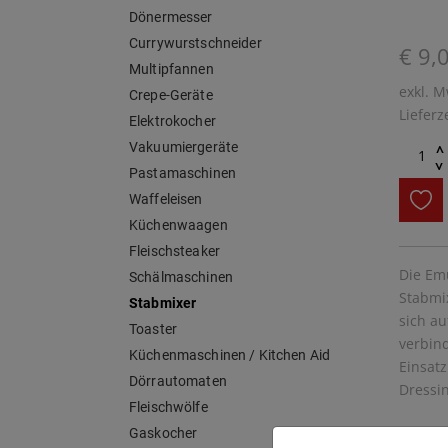
Dönermesser
Currywurstschneider
€ 9,
Multipfannen
exkl. M
Crepe-Geräte
Lieferz
Elektrokocher
Vakuumiergeräte
^
^
Pastamaschinen
Waffeleisen
Küchenwaagen
Fleischsteaker
Die Em
Schälmaschinen
Stabmi
Stabmixer
sich a
Toaster
verbind
Küchenmaschinen / Kitchen Aid
Einsat
Dörrautomaten
Dressin
Fleischwölfe
Gaskocher