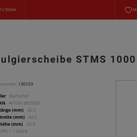
12 50344
Me
ulgierscheibe STMS 1000
lnummer:
130153
ler
Bartscher
EAN
4015613829357
llänge (mm)
42.0
lbreite (mm)
42.0
lhöhe (mm)
20.0
 VPE = 1 Stück