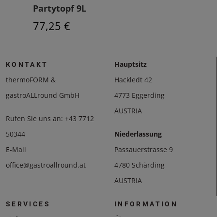
Partytopf 9L
Sup
77,25 €
71,
Hauptsitz
KONTAKT
thermoFORM &
Hackledt 42
gastroALLround GmbH
4773 Eggerding
AUSTRIA
Rufen Sie uns an:
+43 7712
50344
Niederlassung
E-Mail
Passauerstrasse 9
office@gastroallround.at
4780 Schärding
AUSTRIA
SERVICES
INFORMATION