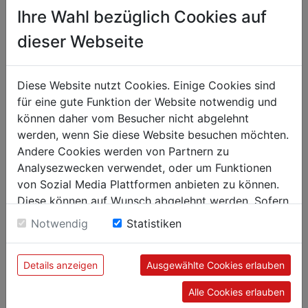
Ihre Wahl bezüglich Cookies auf
€ 77,25
dieser Webseite
exkl. MwSt. (€ 92,70 inkl. MwSt.) zzgl.
Versandkosten
Lieferzeit: 5-7 Werktage
Diese Website nutzt Cookies. Einige Cookies sind
^
IN DEN WARENKORB
^
für eine gute Funktion der Website notwendig und
können daher vom Besucher nicht abgelehnt
werden, wenn Sie diese Website besuchen möchten.
Andere Cookies werden von Partnern zu
Analysezwecken verwendet, oder um Funktionen
von Sozial Media Plattformen anbieten zu können.
Diese können auf Wunsch abgelehnt werden. Sofern
sie unsere Webseite weiter nutzen, geben Sie
Notwendig
Statistiken
Einwilligung zu unseren Cookies.
Details anzeigen
Ausgewählte Cookies erlauben
Alle Cookies erlauben