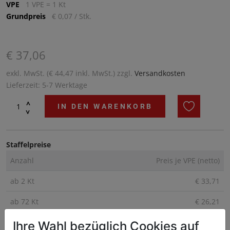
VPE
1 VPE = 1 Kt
Grundpreis
€ 0,07 / Stk.
€ 37,06
exkl. MwSt. (€ 44,47 inkl. MwSt.) zzgl.
Versandkosten
Lieferzeit: 5-7 Werktage
^
IN DEN WARENKORB
^
Staffelpreise
Anzahl
Preis je VPE (netto)
ab 2 Kt
€ 33,71
ab 72 Kt
€ 26,21
Ihre Wahl bezüglich Cookies auf