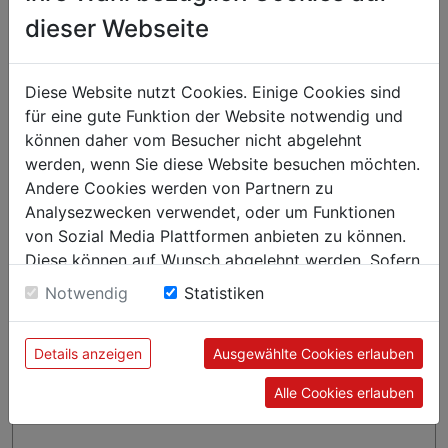
dieser Webseite
Karton = 560 Stück, verpackt zu 28 x 20 Stück
Diese Website nutzt Cookies. Einige Cookies sind
für eine gute Funktion der Website notwendig und
können daher vom Besucher nicht abgelehnt
werden, wenn Sie diese Website besuchen möchten.
Andere Cookies werden von Partnern zu
Analysezwecken verwendet, oder um Funktionen
von Sozial Media Plattformen anbieten zu können.
Diese können auf Wunsch abgelehnt werden. Sofern
sie unsere Webseite weiter nutzen, geben Sie
Notwendig
Statistiken
Einwilligung zu unseren Cookies.
Details anzeigen
Ausgewählte Cookies erlauben
Alle Cookies erlauben