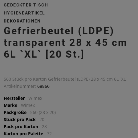
GEDECKTER TISCH
HYGIENEARTIKEL
DEKORATIONEN
Gefrierbeutel (LDPE)
transparent 28 x 45 cm
6L `XL` [20 St.]
560 Stück pro Karton Gefrierbeutel (LDPE) 28 x 45 cm 6L `XL`
Artikelnummer:
68866
Hersteller
Wimex
Marke
Wimex
Packgröße
560 (28 x 20)
Stück pro Pack
20
Pack pro Karton
28
Karton pro Palette
72