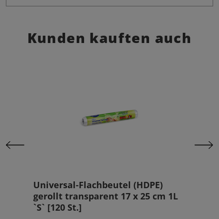
Kunden kauften auch
klar
Universal-Flachbeutel (HDPE)
Pap
gerollt transparent 17 x 25 cm 1L
cm `
`S` [120 St.]
47,