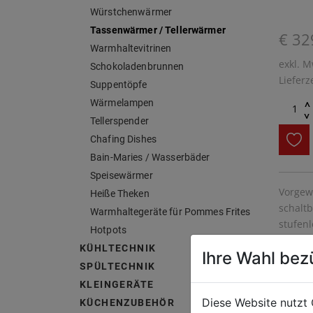
Würstchenwärmer
Tassenwärmer / Tellerwärmer
€ 32
Warmhaltevitrinen
exkl. M
Schokoladenbrunnen
Lieferz
Suppentöpfe
Wärmelampen
^
^
Tellerspender
Chafing Dishes
Bain-Maries / Wasserbäder
Speisewärmer
Vorgew
Heiße Theken
schalt
Warmhaltegeräte für Pommes Frites
stufenl
Hotpots
KÜHLTECHNIK
Ihre Wahl bez
SPÜLTECHNIK
KLEINGERÄTE
Diese Website nutzt 
KÜCHENZUBEHÖR