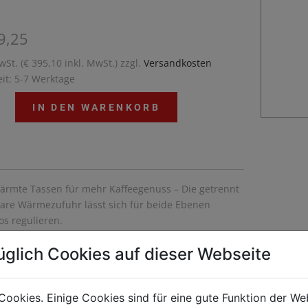
9,25
wSt. (€ 395,10 inkl. MwSt.) zzgl.
Versandkosten
eit: 5-7 Werktage
IN DEN WARENKORB
ärmte Tassen für mehr Kaffeegenuss – Die getrennt
bare Wärmezufuhr lässt sich für beide Ebenen
os regulieren.
üglich Cookies auf dieser Webseite
Cookies. Einige Cookies sind für eine gute Funktion der W