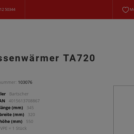
12 50344
Me
ssenwärmer TA720
lnummer:
103076
ler
Bartscher
EAN
4015613708867
llänge (mm)
345
lbreite (mm)
320
lhöhe (mm)
550
 VPE = 1 Stück