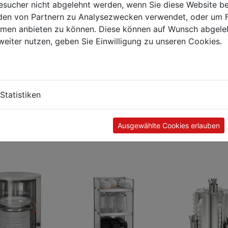
sucher nicht abgelehnt werden, wenn Sie diese Website b
en von Partnern zu Analysezwecken verwendet, oder um 
ormen anbieten zu können. Diese können auf Wunsch abgele
weiter nutzen, geben Sie Einwilligung zu unseren Cookies.
Statistiken
Kunden kauften auch
Ausgewählte Cookies erlauben