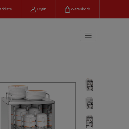
rkliste
Login
Warenkorb