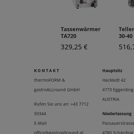
Tassenwärmer
Telle
TA720
30-40
329,25 €
516,
Hauptsitz
KONTAKT
thermoFORM &
Hackledt 42
gastroALLround GmbH
4773 Eggerding
AUSTRIA
Rufen Sie uns an:
+43 7712
50344
Niederlassung
E-Mail
Passauerstrass
office@gastroallround.at
4780 Schärding