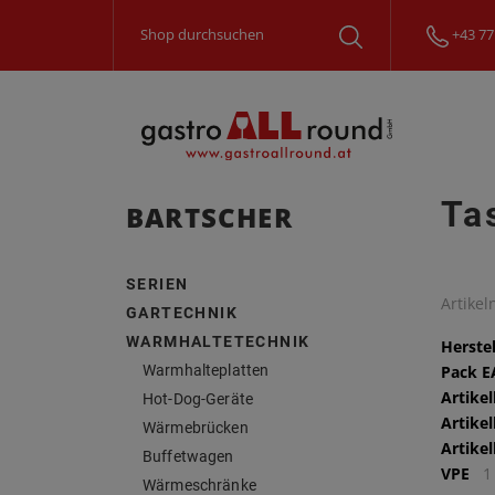
+43 77
Ta
BARTSCHER
SERIEN
Artike
GARTECHNIK
WARMHALTETECHNIK
Herstel
Warmhalteplatten
Pack 
Artike
Hot-Dog-Geräte
Artike
Wärmebrücken
Artike
Buffetwagen
VPE
1
Wärmeschränke