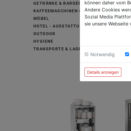
können daher vom Be
GETRÄNKE & BARGERÄTE
Andere Cookies werd
KAFFEEMASCHINEN & ZUBEHÖR
Sozial Media Plattf
MÖBEL
sie unsere Webseite 
HOTEL - AUSSTATTUNG &
OUTDOOR
HYGIENE
TRANSPORTE & LAGERUNG
Notwendig
Details anzeigen