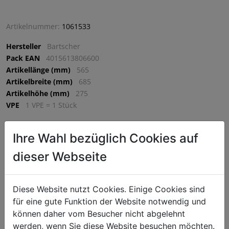
Artikelnummer:
1061533
Hersteller
Bartscher
Pack EAN
4015613806600
Artikellänge (mm)
565
Artikelbreite (mm)
685
Artikelhöhe (mm)
275
VPE
1 VPE = 1 Stück
Ihre Wahl bezüglich Cookies auf
€ 223,50
dieser Webseite
exkl. MwSt. (€ 268,20 inkl. MwSt.) zzgl.
Versandkosten
Lieferzeit: 5-7 Werktage
Diese Website nutzt Cookies. Einige Cookies sind
^
IN DEN WARENKORB
^
für eine gute Funktion der Website notwendig und
können daher vom Besucher nicht abgelehnt
werden, wenn Sie diese Website besuchen möchten.