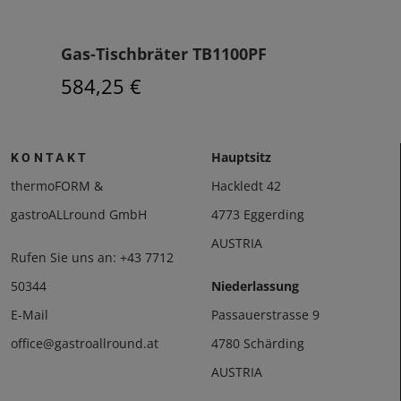
Gas-Tischbräter TB1100PF
Gas
584,25 €
464
Hauptsitz
KONTAKT
thermoFORM &
Hackledt 42
gastroALLround GmbH
4773 Eggerding
AUSTRIA
Rufen Sie uns an:
+43 7712
50344
Niederlassung
E-Mail
Passauerstrasse 9
office@gastroallround.at
4780 Schärding
AUSTRIA