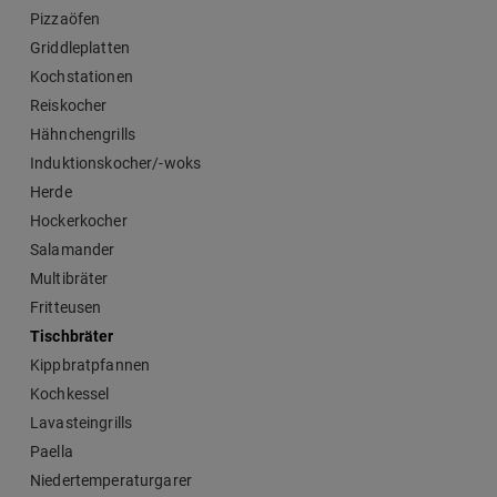
Pizzaöfen
Griddleplatten
Kochstationen
Reiskocher
Hähnchengrills
Induktionskocher/-woks
Herde
Hockerkocher
Salamander
Multibräter
Fritteusen
Tischbräter
Kippbratpfannen
Kochkessel
Lavasteingrills
Paella
Niedertemperaturgarer