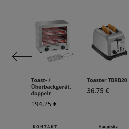
S40
Toast- /
Toaster TBRB20
Überbackgerät,
€
36,75 €
doppelt
194,25 €
Hauptsitz
KONTAKT