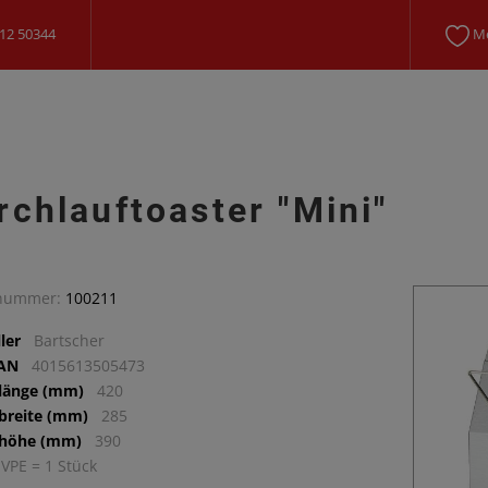
12 50344
Me
rchlauftoaster "Mini"
lnummer:
100211
ler
Bartscher
EAN
4015613505473
llänge (mm)
420
lbreite (mm)
285
lhöhe (mm)
390
 VPE = 1 Stück