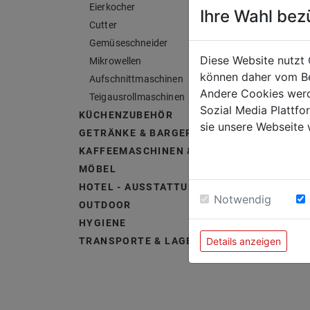
Eierkocher
Ihre Wahl bez
Cutter
Gemüseschneider
Diese Website nutzt 
Mikrowellen
können daher vom Be
Aufschnittmaschinen
Andere Cookies werd
Teigausrollmaschinen
Sozial Media Plattf
KÜCHENZUBEHÖR
sie unsere Webseite 
GETRÄNKE & BARGERÄTE
KAFFEEMASCHINEN & ZUBEHÖR
MÖBEL
HOTEL - AUSSTATTUNG &
Notwendig
OUTDOOR
HYGIENE
Details anzeigen
TRANSPORTE & LAGERUNG