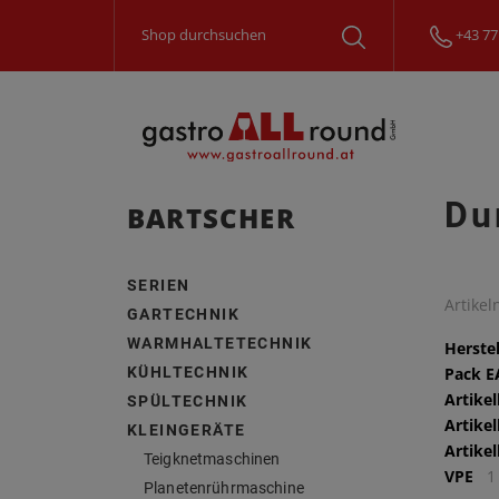
+43 77
Du
BARTSCHER
SERIEN
Artike
GARTECHNIK
WARMHALTETECHNIK
Herstel
KÜHLTECHNIK
Pack 
Artike
SPÜLTECHNIK
Artike
KLEINGERÄTE
Artike
Teigknetmaschinen
VPE
1
Planetenrührmaschine