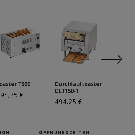
oaster TS60
Durchlauftoaster
Toaster 
DLT150-1
94,25 €
48,75 
494,25 €
ION
ÖFFNUNGSZEITEN