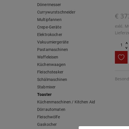
Dönermesser
Currywurstschneider
€ 37
Multipfannen
exkl. M
Crepe-Geräte
Lieferz
Elektrokocher
Vakuumiergeräte
^
^
Pastamaschinen
Waffeleisen
Küchenwaagen
Fleischsteaker
Besonde
Schälmaschinen
Stabmixer
Toaster
Küchenmaschinen / Kitchen Aid
Dörrautomaten
Fleischwölfe
Gaskocher