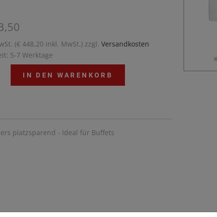
3,50
wSt. (€ 448,20 inkl. MwSt.) zzgl.
Versandkosten
eit: 5-7 Werktage
IN DEN WARENKORB
rs platzsparend - Ideal für Buffets