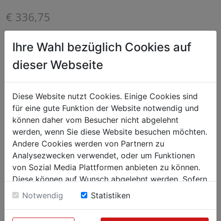
€ 336,75
exkl. MwSt. (€ 404,10 inkl. MwSt.) zzgl.
Versandkosten
Ihre Wahl bezüglich Cookies auf
Lieferzeit: 5-7 Werktage
dieser Webseite
^
IN DEN WARENKORB
^
Diese Website nutzt Cookies. Einige Cookies sind
Doppelte Wärmewirkung – Die getrennt regelbaren
für eine gute Funktion der Website notwendig und
Infrarotlampen und die Glas-Keramik-Warmhalteplatten
können daher vom Besucher nicht abgelehnt
halten die Speisen auf der individuell abgestimmten
werden, wenn Sie diese Website besuchen möchten.
Temperatur warm.
Andere Cookies werden von Partnern zu
Analysezwecken verwendet, oder um Funktionen
von Sozial Media Plattformen anbieten zu können.
Diese können auf Wunsch abgelehnt werden. Sofern
sie unsere Webseite weiter nutzen, geben Sie
Notwendig
Statistiken
Einwilligung zu unseren Cookies.