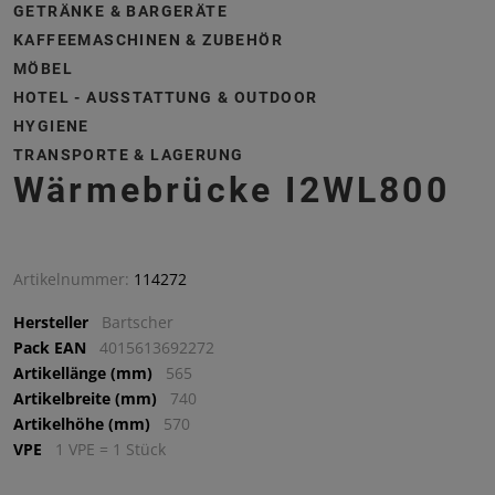
GETRÄNKE & BARGERÄTE
KAFFEEMASCHINEN & ZUBEHÖR
MÖBEL
HOTEL - AUSSTATTUNG & OUTDOOR
HYGIENE
TRANSPORTE & LAGERUNG
Wärmebrücke I2WL800
Artikelnummer:
114272
Hersteller
Bartscher
Pack EAN
4015613692272
Artikellänge (mm)
565
Artikelbreite (mm)
740
Artikelhöhe (mm)
570
VPE
1 VPE = 1 Stück