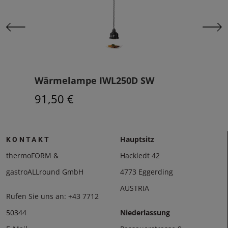
Wärmelampe IWL250D SW
Wär
91,50 €
296
Hauptsitz
KONTAKT
thermoFORM &
Hackledt 42
gastroALLround GmbH
4773 Eggerding
AUSTRIA
Rufen Sie uns an:
+43 7712
50344
Niederlassung