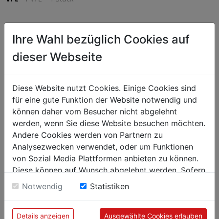
€ 288,75
Ihre Wahl bezüglich Cookies auf
exkl. MwSt. (€ 346,50 inkl. MwSt.) zzgl.
Versandkosten
dieser Webseite
Lieferzeit: 5-7 Werktage
^
IN DEN WARENKORB
Diese Website nutzt Cookies. Einige Cookies sind
^
für eine gute Funktion der Website notwendig und
können daher vom Besucher nicht abgelehnt
werden, wenn Sie diese Website besuchen möchten.
Andere Cookies werden von Partnern zu
Analysezwecken verwendet, oder um Funktionen
von Sozial Media Plattformen anbieten zu können.
Diese können auf Wunsch abgelehnt werden. Sofern
sie unsere Webseite weiter nutzen, geben Sie
Notwendig
Statistiken
Einwilligung zu unseren Cookies.
Details anzeigen
Ausgewählte Cookies erlauben