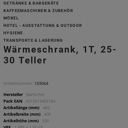
GETRÄNKE & BARGERÄTE
KAFFEEMASCHINEN & ZUBEHÖR
MÖBEL
HOTEL - AUSSTATTUNG & OUTDOOR
HYGIENE
TRANSPORTE & LAGERUNG
Wärmeschrank, 1T, 25-
30 Teller
Artikelnummer:
103064
Hersteller
Bartscher
Pack EAN
4015613405704
Artikellänge (mm)
460
Artikelbreite (mm)
400
Artikelhöhe (mm)
550
VPE
1 VPE = 1 Stück