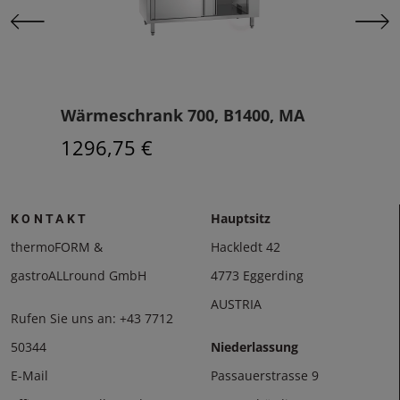
Wärmeschrank 700, B1400, MA
Wär
1296,75 €
160
Hauptsitz
KONTAKT
thermoFORM &
Hackledt 42
gastroALLround GmbH
4773 Eggerding
AUSTRIA
Rufen Sie uns an:
+43 7712
50344
Niederlassung
E-Mail
Passauerstrasse 9