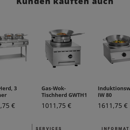
Kunden kauften auch
erd, 3
Gas-Wok-
Induktions
ner
Tischherd GWTH1
IW 80
,75 €
1011,75 €
1611,75 €
SERVICES
INFORMAT