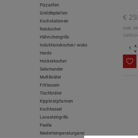
Pizzaöfen
Griddleplatten
€ 25
Kochstationen
exkl. M
Reiskocher
Lieferz
Hähnchengrills
Induktionskocher/-woks
^
^
Herde
Hockerkocher
Salamander
Multibräter
Fritteusen
Tischbräter
Kippbratpfannen
Kochkessel
Lavasteingrills
Paella
Niedertemperaturgarer