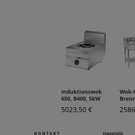
Induktionswok
Wok-H
650, B400, 5kW
Bren
5023,50 €
2586
Hauptsitz
KONTAKT