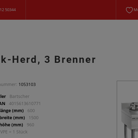
12 50344
Me
k-Herd, 3 Brenner
lnummer:
1053103
ler
Bartscher
EAN
4015613610771
llänge (mm)
600
lbreite (mm)
1500
lhöhe (mm)
960
 VPE = 1 Stück