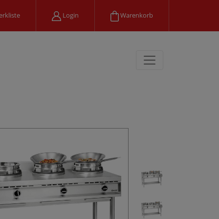
rkliste
Login
Warenkorb