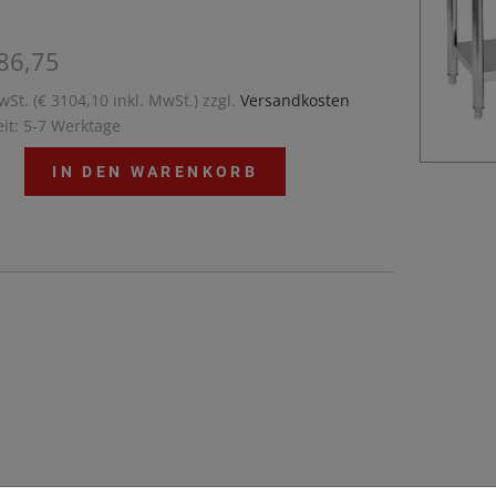
86,75
wSt. (€ 3104,10 inkl. MwSt.) zzgl.
Versandkosten
eit: 5-7 Werktage
IN DEN WARENKORB