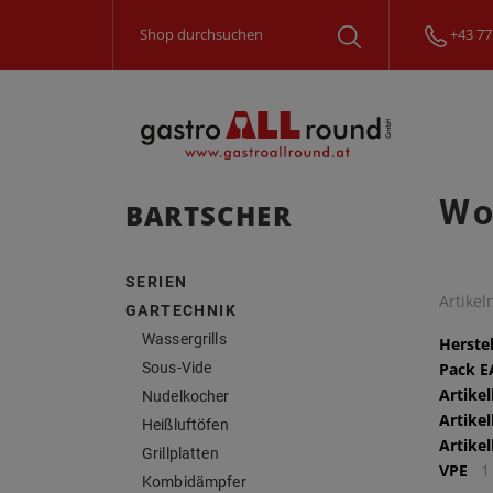
+43 77
Wo
BARTSCHER
SERIEN
Artike
GARTECHNIK
Wassergrills
Herstel
Sous-Vide
Pack 
Artike
Nudelkocher
Artike
Heißluftöfen
Artike
Grillplatten
VPE
1
Kombidämpfer