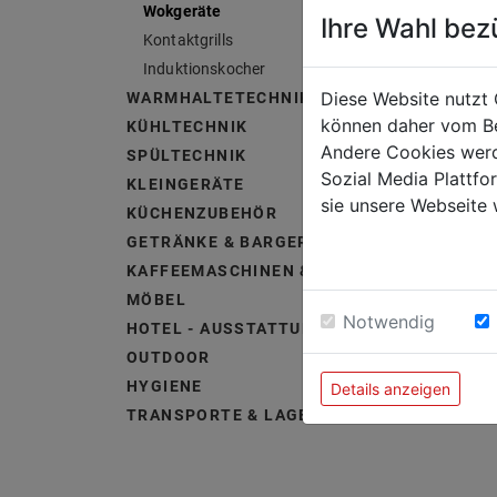
Wokgeräte
Ihre Wahl bez
Kontaktgrills
Induktionskocher
Diese Website nutzt 
WARMHALTETECHNIK
können daher vom Be
KÜHLTECHNIK
Andere Cookies werd
SPÜLTECHNIK
Sozial Media Plattf
KLEINGERÄTE
sie unsere Webseite 
KÜCHENZUBEHÖR
GETRÄNKE & BARGERÄTE
KAFFEEMASCHINEN & ZUBEHÖR
MÖBEL
Notwendig
HOTEL - AUSSTATTUNG &
OUTDOOR
HYGIENE
Details anzeigen
TRANSPORTE & LAGERUNG