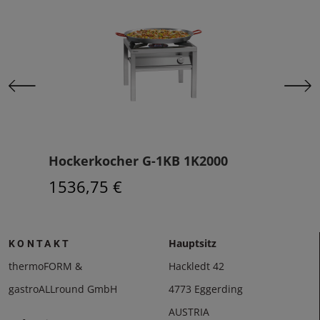
Hockerkocher G-1KB 1K2000
Hoc
1536,75 €
131
Hauptsitz
KONTAKT
thermoFORM &
Hackledt 42
gastroALLround GmbH
4773 Eggerding
AUSTRIA