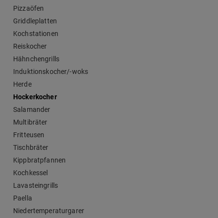
Pizzaöfen
Griddleplatten
Kochstationen
Reiskocher
Hähnchengrills
Induktionskocher/-woks
Herde
Hockerkocher
Salamander
Multibräter
Fritteusen
Tischbräter
Kippbratpfannen
Kochkessel
Lavasteingrills
Paella
Niedertemperaturgarer