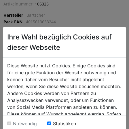
Artikelnummer:
105325
Hersteller
Bartscher
Pack EAN
4015613633244
Artikellänge (mm)
590.0
Artikelbreite (mm)
570.0
Ihre Wahl bezüglich Cookies auf
Artikelhöhe (mm)
515.0
dieser Webseite
VPE
1 VPE = 1 Stück
Diese Website nutzt Cookies. Einige Cookies sind
€ 1101,75
für eine gute Funktion der Website notwendig und
können daher vom Besucher nicht abgelehnt
exkl. MwSt. (€ 1322,10 inkl. MwSt.) zzgl.
Versandkosten
werden, wenn Sie diese Website besuchen möchten.
Lieferzeit: 5-7 Werktage
Andere Cookies werden von Partnern zu
^
IN DEN WARENKORB
Analysezwecken verwendet, oder um Funktionen
^
von Sozial Media Plattformen anbieten zu können.
Diese können auf Wunsch abgelehnt werden. Sofern
sie unsere Webseite weiter nutzen, geben Sie
Notwendig
Statistiken
Einwilligung zu unseren Cookies.