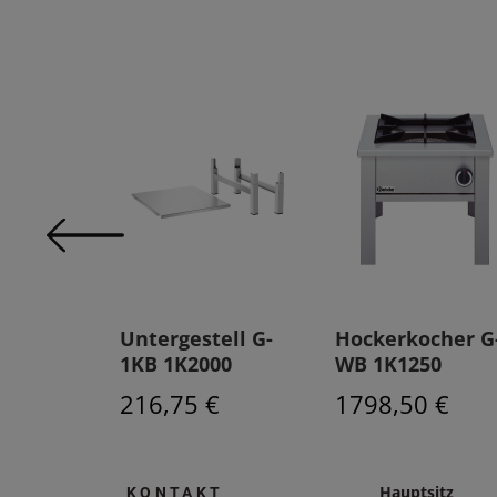
cher G-
Untergestell G-
Hockerkocher G
00
1KB 1K2000
WB 1K1250
 €
216,75 €
1798,50 €
Hauptsitz
KONTAKT