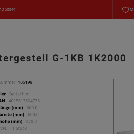
12 50344
Me
tergestell G-1KB 1K2000
lnummer:
105198
ler
Bartscher
EAN
4015613804736
llänge (mm)
600.0
lbreite (mm)
600.0
lhöhe (mm)
270.0
 VPE = 1 Stück