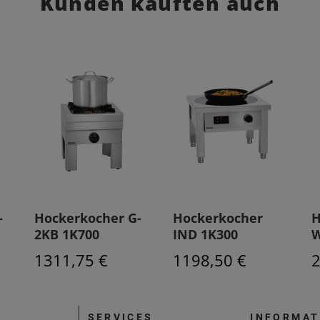
Kunden kauften auch
-
Hockerkocher G-
Hockerkocher
H
2KB 1K700
IND 1K300
W
1311,75 €
1198,50 €
2
SERVICES
INFORMAT