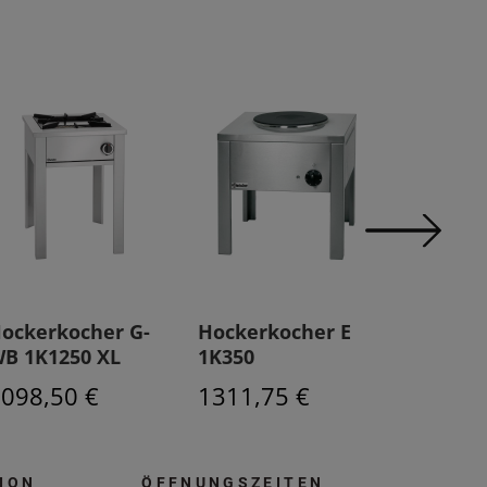
ockerkocher G-
Hockerkocher E
Hockerk
B 1K1250 XL
1K350
1K500
098,50 €
1311,75 €
1101,7
ION
ÖFFNUNGSZEITEN