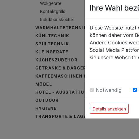
Wokgeräte
Ihre Wahl bez
Kontaktgrills
Induktionskocher
Diese Website nutzt 
WARMHALTETECHNIK
können daher vom Be
KÜHLTECHNIK
Andere Cookies werd
SPÜLTECHNIK
Sozial Media Plattf
KLEINGERÄTE
sie unsere Webseite 
KÜCHENZUBEHÖR
GETRÄNKE & BARGERÄTE
KAFFEEMASCHINEN & ZUBEHÖR
MÖBEL
Notwendig
HOTEL - AUSSTATTUNG &
OUTDOOR
HYGIENE
Details anzeigen
TRANSPORTE & LAGERUNG