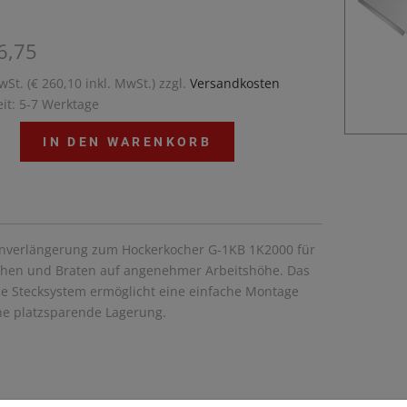
6,75
wSt. (€ 260,10 inkl. MwSt.) zzgl.
Versandkosten
eit: 5-7 Werktage
IN DEN WARENKORB
inverlängerung zum Hockerkocher G-1KB 1K2000 für
chen und Braten auf angenehmer Arbeitshöhe. Das
he Stecksystem ermöglicht eine einfache Montage
ne platzsparende Lagerung.