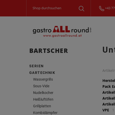
+43 77
Un
BARTSCHER
SERIEN
Artike
GARTECHNIK
Wassergrills
Herstel
Sous-Vide
Pack 
Artike
Nudelkocher
Artike
Heißluftöfen
Artike
Grillplatten
VPE
1
Kombidämpfer