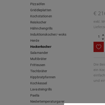
Pizzaöfen
Griddleplatten
€ 21
Kochstationen
exkl. M
Reiskocher
Lieferz
Hähnchengrills
Induktionskocher/-woks
^
^
Herde
Hockerkocher
Salamander
Multibräter
Die Be
Fritteusen
ein Ko
Tischbräter
einfac
Kippbratpfannen
und ei
Kochkessel
Lavasteingrills
Paella
Niedertemperaturgarer