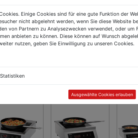
Cookies. Einige Cookies sind für eine gute Funktion der W
sucher nicht abgelehnt werden, wenn Sie diese Website b
en von Partnern zu Analysezwecken verwendet, oder um 
ormen anbieten zu können. Diese können auf Wunsch abgele
weiter nutzen, geben Sie Einwilligung zu unseren Cookies.
ionskocher IK 35SK
Induktionskocher IK 35TC
Induktion
Statistiken
XL
€ 216,75
0
€ 303,75
Ausgewählte Cookies erlauben