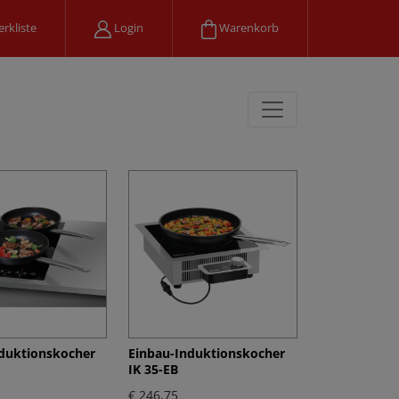
rkliste
Login
Warenkorb
duktionskocher
Einbau-Induktionskocher
IK 35-EB
€ 246,75