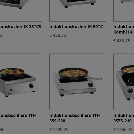
ionskocher IK 35TCS
Induktionskocher IK 50TC
Induktio
Kombi IK
5
€ 426,75
€ 486,75
ionstischherd ITH
Induktionstischherd ITH
Induktion
35S-220
35ZS-210
,50
€ 1439,25
€ 1836,75