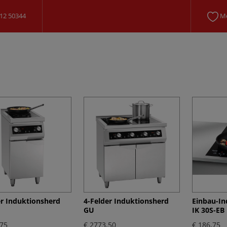
12 50344
Me
er Induktionsherd
4-Felder Induktionsherd
Einbau-In
GU
IK 30S-EB
,75
€ 2773,50
€ 186,75