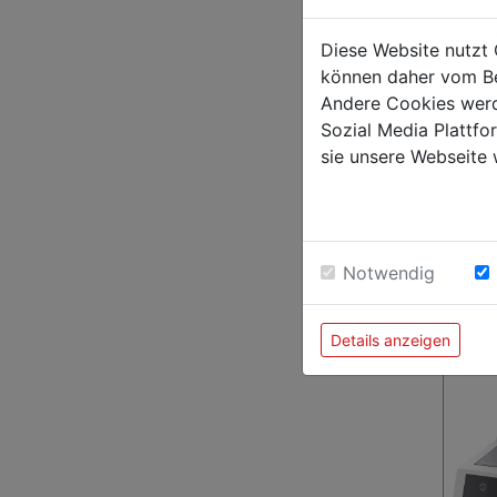
Diese Website nutzt 
können daher vom Be
Andere Cookies werd
Sozial Media Plattf
sie unsere Webseite 
Indukt
Notwendig
3,5kW
€ 234,0
Details anzeigen