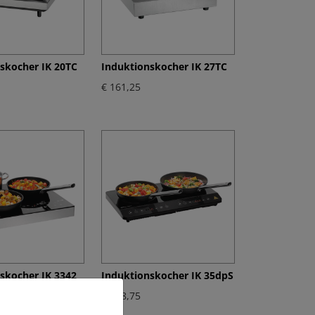
skocher IK 20TC
Induktionskocher IK 27TC
€ 161,25
skocher IK 3342
Induktionskocher IK 35dpS
€ 198,75