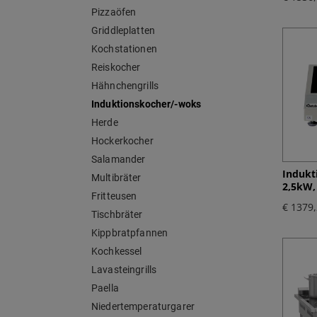
Pizzaöfen
Griddleplatten
Kochstationen
Reiskocher
Hähnchengrills
Induktionskocher/-woks
Herde
Hockerkocher
Salamander
Indukt
Multibräter
2,5kW,
Fritteusen
€ 1379
Tischbräter
Kippbratpfannen
Kochkessel
Lavasteingrills
Paella
Niedertemperaturgarer