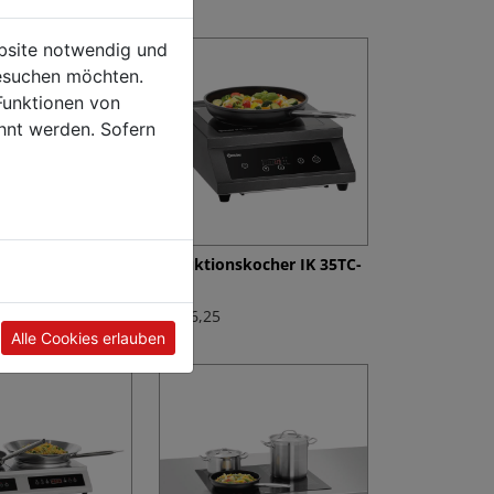
ebsite notwendig und
esuchen möchten.
Funktionen von
hnt werden. Sofern
skocher IK 35TC
Induktionskocher IK 35TC-
SW
€ 356,25
Alle Cookies erlauben