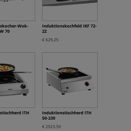
nskocher-Wok-
Induktionskochfeld IKF 72-
IW 70
2Z
€ 629,25
stischherd ITH
Induktionstischherd ITH
50-230
€ 2923,50