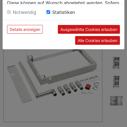
Die platzsparende Lösung: Das Verbindungskit ermöglicht das
Diese können auf Wunsch abgelehnt werden. Sofern
Stapeln von 2 Elektro-Kombidämpfern 1/1 GN der Serie
sie unsere Webseite weiter nutzen, geben Sie
Notwendig
Statistiken
Silversteam.
Einwilligung zu unseren Cookies.
Details anzeigen
Ausgewählte Cookies erlauben
Alle Cookies erlauben