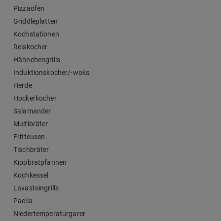
Pizzaöfen
Griddleplatten
Kochstationen
Reiskocher
Hähnchengrills
Induktionskocher/-woks
Herde
Hockerkocher
Salamander
Multibräter
Fritteusen
Tischbräter
Kippbratpfannen
Kochkessel
Lavasteingrills
Paella
Niedertemperaturgarer