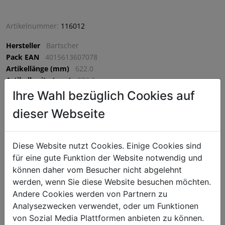
Artikelnummer:
116012
Hersteller
Bartscher
Pack EAN
4015613607078
Artikellänge (mm)
622.0
Artikelbreite (mm)
876.0
Artikelhöhe (mm)
114.0
Ihre Wahl bezüglich Cookies auf
VPE
1 VPE = 1 Stück
dieser Webseite
€ 546,75
Diese Website nutzt Cookies. Einige Cookies sind
für eine gute Funktion der Website notwendig und
exkl. MwSt. (€ 656,10 inkl. MwSt.) zzgl.
Versandkosten
können daher vom Besucher nicht abgelehnt
Lieferzeit: 5-7 Werktage
werden, wenn Sie diese Website besuchen möchten.
^
IN DEN WARENKORB
Andere Cookies werden von Partnern zu
^
Analysezwecken verwendet, oder um Funktionen
von Sozial Media Plattformen anbieten zu können.