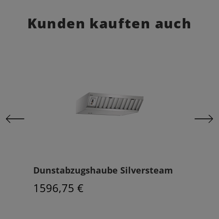
Kunden kauften auch
11D
Dunstabzugshaube Silversteam
Kom
611
1596,75 €
521