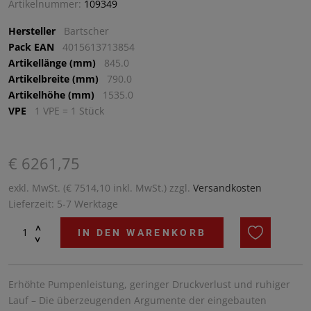
Artikelnummer:
109349
Hersteller
Bartscher
Pack EAN
4015613713854
Artikellänge (mm)
845.0
Artikelbreite (mm)
790.0
Artikelhöhe (mm)
1535.0
VPE
1 VPE = 1 Stück
€ 6261,75
exkl. MwSt. (€ 7514,10 inkl. MwSt.) zzgl.
Versandkosten
Lieferzeit: 5-7 Werktage
^
IN DEN WARENKORB
^
Erhöhte Pumpenleistung, geringer Druckverlust und ruhiger
Lauf – Die überzeugenden Argumente der eingebauten