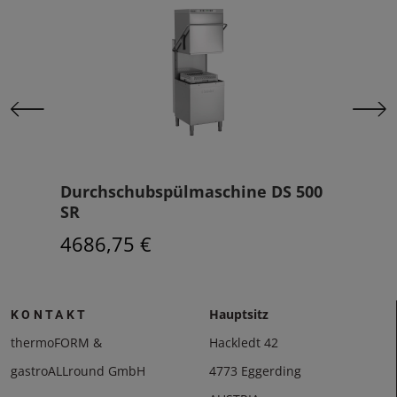
R
Durchschubspülmaschine DS 500
Spü
SR
314
4686,75 €
Hauptsitz
KONTAKT
thermoFORM &
Hackledt 42
gastroALLround GmbH
4773 Eggerding