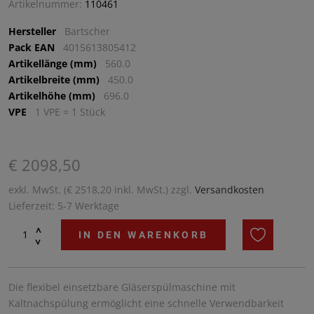
Artikelnummer:
110461
Hersteller
Bartscher
Pack EAN
4015613805412
Artikellänge (mm)
560.0
Artikelbreite (mm)
450.0
Artikelhöhe (mm)
696.0
VPE
1 VPE = 1 Stück
€ 2098,50
exkl. MwSt. (€ 2518,20 inkl. MwSt.) zzgl.
Versandkosten
Lieferzeit: 5-7 Werktage
^
IN DEN WARENKORB
^
Die flexibel einsetzbare Gläserspülmaschine mit
Kaltnachspülung ermöglicht eine schnelle Verwendbarkeit