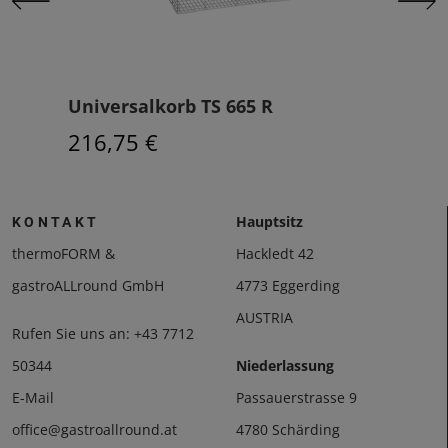
Universalkorb TS 665 R
Spü
216,75 €
374
Hauptsitz
KONTAKT
thermoFORM &
Hackledt 42
gastroALLround GmbH
4773 Eggerding
AUSTRIA
Rufen Sie uns an:
+43 7712
50344
Niederlassung
E-Mail
Passauerstrasse 9
office@gastroallround.at
4780 Schärding