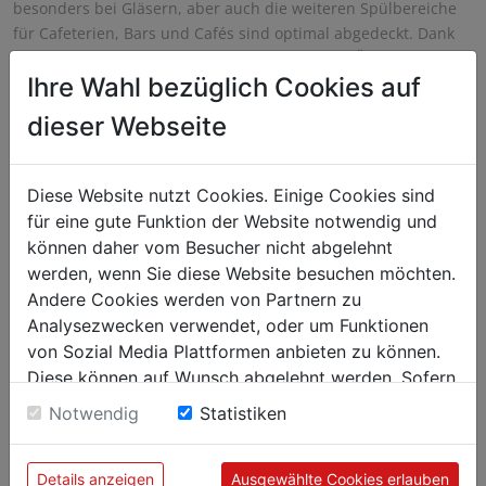
besonders bei Gläsern, aber auch die weiteren Spülbereiche
für Cafeterien, Bars und Cafés sind optimal abgedeckt. Dank
des kleinen Displays behält man jederzeit den Überblick der
Ihre Wahl bezüglich Cookies auf
Einstellungen und des Programmfortschritts.
dieser Webseite
Diese Website nutzt Cookies. Einige Cookies sind
für eine gute Funktion der Website notwendig und
können daher vom Besucher nicht abgelehnt
werden, wenn Sie diese Website besuchen möchten.
Andere Cookies werden von Partnern zu
Analysezwecken verwendet, oder um Funktionen
von Sozial Media Plattformen anbieten zu können.
Diese können auf Wunsch abgelehnt werden. Sofern
sie unsere Webseite weiter nutzen, geben Sie
Notwendig
Statistiken
Einwilligung zu unseren Cookies.
Details anzeigen
Ausgewählte Cookies erlauben