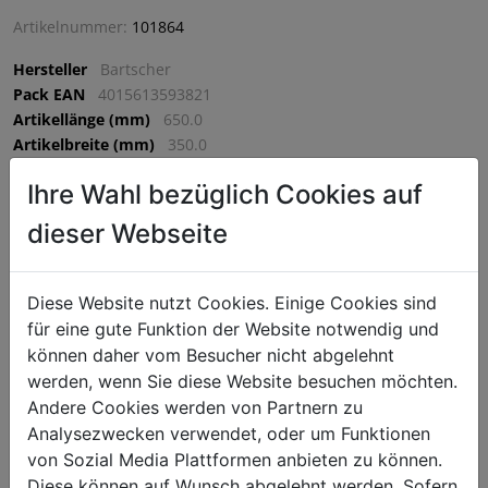
Artikelnummer:
101864
Hersteller
Bartscher
Pack EAN
4015613593821
Artikellänge (mm)
650.0
Artikelbreite (mm)
350.0
Artikelhöhe (mm)
620.0
Ihre Wahl bezüglich Cookies auf
VPE
1 VPE = 1 Stück
dieser Webseite
€ 1941,75
Diese Website nutzt Cookies. Einige Cookies sind
exkl. MwSt. (€ 2330,10 inkl. MwSt.) zzgl.
Versandkosten
für eine gute Funktion der Website notwendig und
Lieferzeit: 5-7 Werktage
können daher vom Besucher nicht abgelehnt
^
werden, wenn Sie diese Website besuchen möchten.
IN DEN WARENKORB
^
Andere Cookies werden von Partnern zu
Analysezwecken verwendet, oder um Funktionen
von Sozial Media Plattformen anbieten zu können.
Hervorragend geeignet für feste Teige wie Pizza oder Brot.
Diese können auf Wunsch abgelehnt werden. Sofern