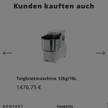
Kunden kauften auch
S
Teigknetmaschine 12kg/16L
Tei
1476,75 €
254
Hauptsitz
KONTAKT