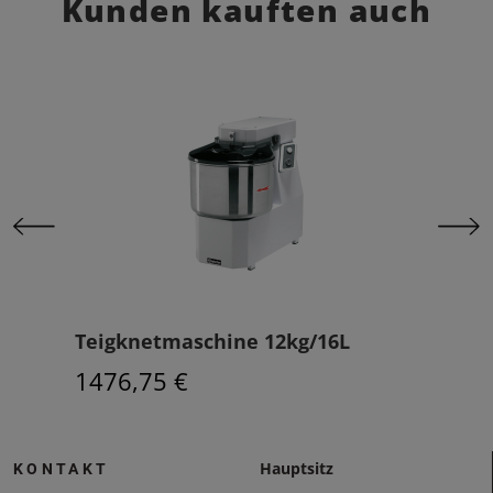
Kunden kauften auch
us
Teigknetmaschine 12kg/16L
Tei
1476,75 €
258
Hauptsitz
KONTAKT