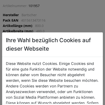
Artikelnummer:
101957
Hersteller
Bartscher
Pack EAN
4015613473116
Artikellänge (mm)
800.0
Artikelbreite (mm)
480.0
Artikelhöhe (mm)
710.0
Ihre Wahl bezüglich Cookies auf
VPE
1 VPE = 1 Stück
dieser Webseite
€ 1948,50
Diese Website nutzt Cookies. Einige Cookies sind
exkl. MwSt. (€ 2338,20 inkl. MwSt.) zzgl.
Versandkosten
für eine gute Funktion der Website notwendig und
Lieferzeit: 5-7 Werktage
können daher vom Besucher nicht abgelehnt
werden, wenn Sie diese Website besuchen möchten.
^
IN DEN WARENKORB
^
Andere Cookies werden von Partnern zu
Analysezwecken verwendet, oder um Funktionen
von Sozial Media Plattformen anbieten zu können.
Diese können auf Wunsch abgelehnt werden. Sofern