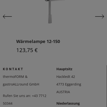
Wärmelampe 12-150
Wär
123,75 €
148
Hauptsitz
KONTAKT
thermoFORM &
Hackledt 42
gastroALLround GmbH
4773 Eggerding
AUSTRIA
Rufen Sie uns an:
+43 7712
50344
Niederlassung