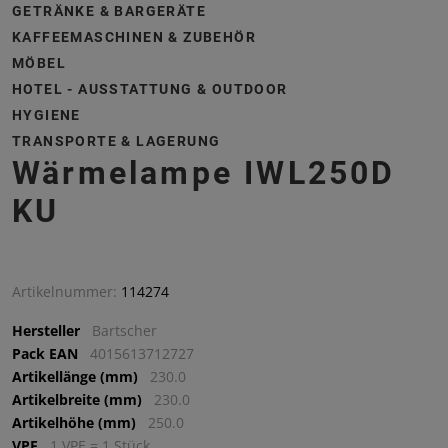
GETRÄNKE & BARGERÄTE
KAFFEEMASCHINEN & ZUBEHÖR
MÖBEL
HOTEL - AUSSTATTUNG & OUTDOOR
HYGIENE
TRANSPORTE & LAGERUNG
Wärmelampe IWL250D
KU
Artikelnummer:
114274
Hersteller
Bartscher
Pack EAN
4015613712727
Artikellänge (mm)
230.0
Artikelbreite (mm)
230.0
Artikelhöhe (mm)
250.0
VPE
1 VPE = 1 Stück