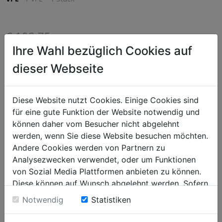
€ 108,75
Ihre Wahl bezüglich Cookies auf
exkl. MwSt. (€ 130,50 inkl. MwSt.) zzgl.
Versandkosten
Lieferzeit: 5-7 Werktage
dieser Webseite
^
IN DEN WARENKORB
^
Diese Website nutzt Cookies. Einige Cookies sind
für eine gute Funktion der Website notwendig und
Infrarotwärme mit Flexibilität – Wärmelampe mit
können daher vom Besucher nicht abgelehnt
Pendelhubsystem für ein bedarfsgerechtes Warmhalten der
werden, wenn Sie diese Website besuchen möchten.
Speisen.
Andere Cookies werden von Partnern zu
Analysezwecken verwendet, oder um Funktionen
von Sozial Media Plattformen anbieten zu können.
Diese können auf Wunsch abgelehnt werden. Sofern
sie unsere Webseite weiter nutzen, geben Sie
Notwendig
Statistiken
Einwilligung zu unseren Cookies.