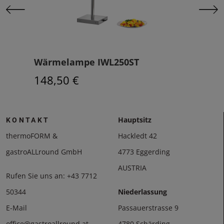
Wärmelampe IWL250ST
Wär
148,50 €
209
Hauptsitz
KONTAKT
thermoFORM &
Hackledt 42
gastroALLround GmbH
4773 Eggerding
AUSTRIA
Rufen Sie uns an:
+43 7712
50344
Niederlassung
E-Mail
Passauerstrasse 9
office@gastroallround.at
4780 Schärding