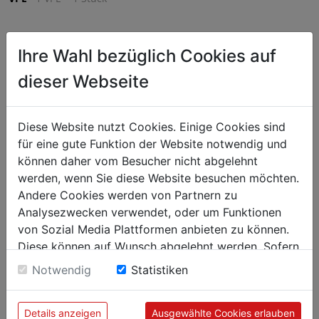
€ 91,50
Ihre Wahl bezüglich Cookies auf
exkl. MwSt. (€ 109,80 inkl. MwSt.) zzgl.
Versandkosten
dieser Webseite
Lieferzeit: 5-7 Werktage
^
IN DEN WARENKORB
Diese Website nutzt Cookies. Einige Cookies sind
^
für eine gute Funktion der Website notwendig und
können daher vom Besucher nicht abgelehnt
Infrarotwärme mit Flexibilität – Wärmelampe mit
werden, wenn Sie diese Website besuchen möchten.
Pendelhubsystem für ein bedarfsgerechtes Warmhalten der
Andere Cookies werden von Partnern zu
Speisen.
Analysezwecken verwendet, oder um Funktionen
von Sozial Media Plattformen anbieten zu können.
Diese können auf Wunsch abgelehnt werden. Sofern
sie unsere Webseite weiter nutzen, geben Sie
Notwendig
Statistiken
Einwilligung zu unseren Cookies.
Details anzeigen
Ausgewählte Cookies erlauben