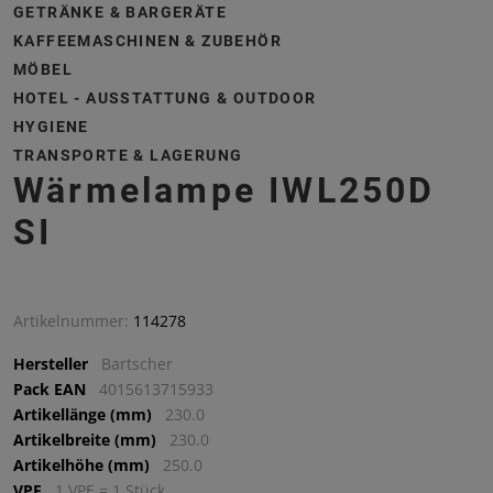
GETRÄNKE & BARGERÄTE
KAFFEEMASCHINEN & ZUBEHÖR
MÖBEL
HOTEL - AUSSTATTUNG & OUTDOOR
HYGIENE
TRANSPORTE & LAGERUNG
Wärmelampe IWL250D
SI
Artikelnummer:
114278
Hersteller
Bartscher
Pack EAN
4015613715933
Artikellänge (mm)
230.0
Artikelbreite (mm)
230.0
Artikelhöhe (mm)
250.0
VPE
1 VPE = 1 Stück