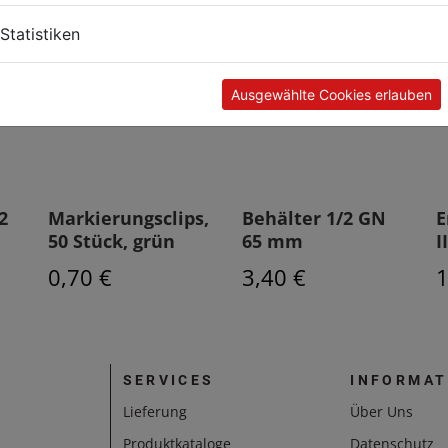
Statistiken
Ausgewählte Cookies erlauben
2
Markierungsclips,
Behälter 1/2 GN
E
50 Stück, grün
65 mm
I
0,70 €
3,40 €
1
SERVICES
INFORMAT
Lieferung
Über Uns
Produktkataloge
Datenschutz