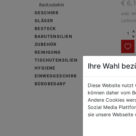
€ 6,
Backzubehör
GESCHIRR
exkl. M
Lieferz
GLÄSER
BESTECK
^
^
BARUTENSILIEN
ZUBEHÖR
REINIGUNG
TISCHUTENSILIEN
Ihre Wahl bez
HYGIENE
Temper
mit HA
EINWEGGESCHIRR
hermet
BÜROBEDARF
Diese Website nutzt 
können daher vom Be
Andere Cookies werd
Sozial Media Plattf
sie unsere Webseite 