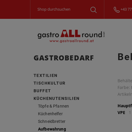
+43 77
Be
GASTROBEDARF
TEXTILIEN
Behälte
TISCHKULTUR
Farbe: 
BUFFET
Artike
KÜCHENUTENSILIEN
Hauptf
Töpfe & Pfannen
VPE
1
Küchenhelfer
Schneidbretter
Aufbewahrung