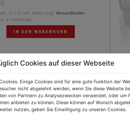
10
wSt. (€ 7,32 inkl. MwSt.) zzgl.
Versandkosten
eit: 5-7 Werktage
IN DEN WARENKORB
üglich Cookies auf dieser Webseite
aturbeständig von -40 °C bis 80 °CDeckel können
CCP Clips farbig markiert werdenkomplett mit
isch schließendem DeckelBPA frei
Cookies. Einige Cookies sind für eine gute Funktion der W
sucher nicht abgelehnt werden, wenn Sie diese Website b
en von Partnern zu Analysezwecken verwendet, oder um 
ormen anbieten zu können. Diese können auf Wunsch abgele
Kunden kauften auch
weiter nutzen, geben Sie Einwilligung zu unseren Cookies.