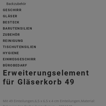
Backzubehör
GESCHIRR
GLÄSER
BESTECK
BARUTENSILIEN
ZUBEHÖR
REINIGUNG
TISCHUTENSILIEN
HYGIENE
EINWEGGESCHIRR
BÜROBEDARF
Erweiterungselement
für Gläserkorb 49
Mit 49 Einteilungen,6,5 x 6,5 x 4 cm Einteilungen,Material: