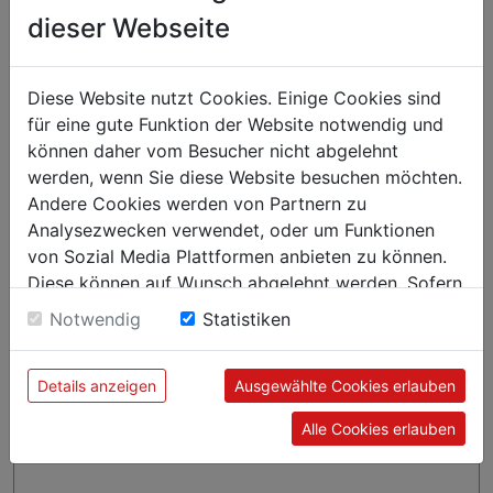
PolypropylenFarbe: beige/braunAußenmaß: 50 x 50 x 10
dieser Webseite
cmInnenmaß: 46,5 x 46,5 x 8,7 cm
Diese Website nutzt Cookies. Einige Cookies sind
für eine gute Funktion der Website notwendig und
können daher vom Besucher nicht abgelehnt
werden, wenn Sie diese Website besuchen möchten.
Andere Cookies werden von Partnern zu
Analysezwecken verwendet, oder um Funktionen
von Sozial Media Plattformen anbieten zu können.
Diese können auf Wunsch abgelehnt werden. Sofern
sie unsere Webseite weiter nutzen, geben Sie
Notwendig
Statistiken
Einwilligung zu unseren Cookies.
Details anzeigen
Ausgewählte Cookies erlauben
Alle Cookies erlauben