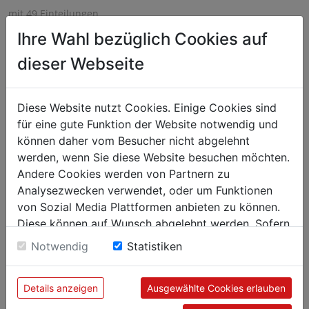
mit 49 Einteilungen,
Ihre Wahl bezüglich Cookies auf
6,5 x 6,5 x 8,7 cm Einteilungen,
dieser Webseite
Material: Polypropylen,
Farbe: beige/braun, - 9850049.
Diese Website nutzt Cookies. Einige Cookies sind
für eine gute Funktion der Website notwendig und
können daher vom Besucher nicht abgelehnt
werden, wenn Sie diese Website besuchen möchten.
Andere Cookies werden von Partnern zu
Analysezwecken verwendet, oder um Funktionen
von Sozial Media Plattformen anbieten zu können.
Diese können auf Wunsch abgelehnt werden. Sofern
sie unsere Webseite weiter nutzen, geben Sie
Notwendig
Statistiken
Einwilligung zu unseren Cookies.
Details anzeigen
Ausgewählte Cookies erlauben