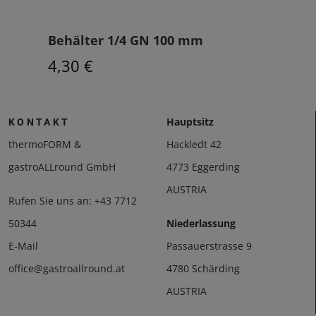
Liter
Behälter 1/4 GN 100 mm
Beh
4,30 €
12,
Hauptsitz
KONTAKT
thermoFORM &
Hackledt 42
gastroALLround GmbH
4773 Eggerding
AUSTRIA
Rufen Sie uns an:
+43 7712
50344
Niederlassung
E-Mail
Passauerstrasse 9
office@gastroallround.at
4780 Schärding
AUSTRIA