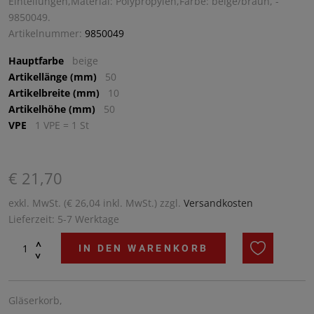
Einteilungen,Material: Polypropylen,Farbe: beige/braun, -
9850049.
Artikelnummer:
9850049
Hauptfarbe
beige
Artikellänge (mm)
50
Artikelbreite (mm)
10
Artikelhöhe (mm)
50
VPE
1 VPE = 1 St
€ 21,70
exkl. MwSt. (€ 26,04 inkl. MwSt.) zzgl.
Versandkosten
Lieferzeit: 5-7 Werktage
^
IN DEN WARENKORB
^
Gläserkorb,