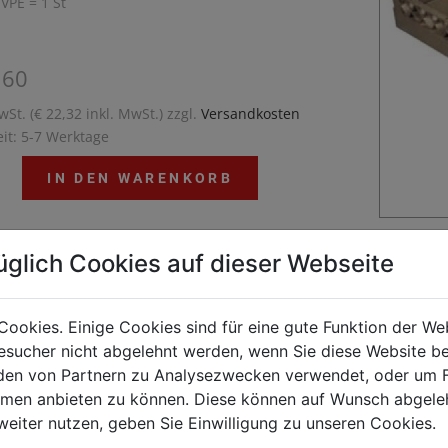
 VPE = 1 St
,60
wSt. (€ 22,32 inkl. MwSt.) zzgl.
Versandkosten
eit: 5-7 Werktage
IN DEN WARENKORB
üglich Cookies auf dieser Webseite
Tassenkorbmit 20 Einteilungen9 x 11,4 x 8,7 cm
ungenMaterial: PolypropylenFarbe:
Cookies. Einige Cookies sind für eine gute Funktion der W
braunAußenmaß: 50 x 50 x 10 cmInnenmaß: 46,5 x
sucher nicht abgelehnt werden, wenn Sie diese Website b
8,7 cm
en von Partnern zu Analysezwecken verwendet, oder um 
ormen anbieten zu können. Diese können auf Wunsch abgele
weiter nutzen, geben Sie Einwilligung zu unseren Cookies.