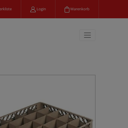
rkliste
Login
Warenkorb