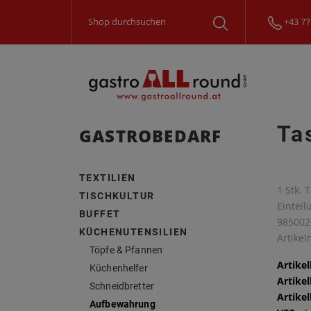
+43 77
Ta
GASTROBEDARF
TEXTILIEN
1 Stk. 
TISCHKULTUR
Einteil
BUFFET
985002
KÜCHENUTENSILIEN
Artike
Töpfe & Pfannen
Artike
Küchenhelfer
Artike
Schneidbretter
Artike
Aufbewahrung