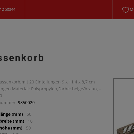
12 50344
Me
ssenkorb
Tassenkorb,mit 20 Einteilungen,9 x 11,4 x 8,7 cm
ungen,Material: Polypropylen,Farbe: beige/braun, -
0
lnummer:
9850020
llänge (mm)
50
lbreite (mm)
10
lhöhe (mm)
50