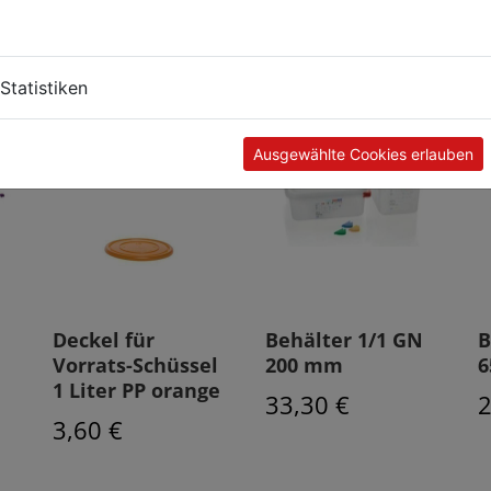
Kunden kauften auch
Statistiken
Ausgewählte Cookies erlauben
Deckel für
Behälter 1/1 GN
B
Vorrats-Schüssel
200 mm
1 Liter PP orange
33,30 €
2
3,60 €