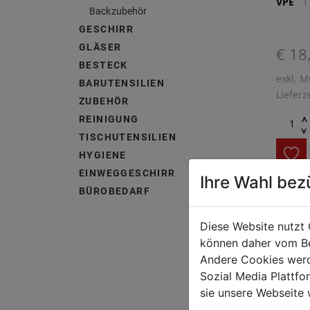
VPE
1
Backzubehör
GESCHIRR
GLÄSER
€ 18
BESTECK
exkl. M
BARUTENSILIEN
Lieferz
ZUBEHÖR
^
REINIGUNG
^
TISCHUTENSILIEN
HYGIENE
EINWEGGESCHIRR
Ihre Wahl bez
BÜROBEDARF
1 Stk. 
Einteil
Diese Website nutzt 
beige/
können daher vom Be
46,5 x 
Andere Cookies werd
Sozial Media Plattf
sie unsere Webseite 