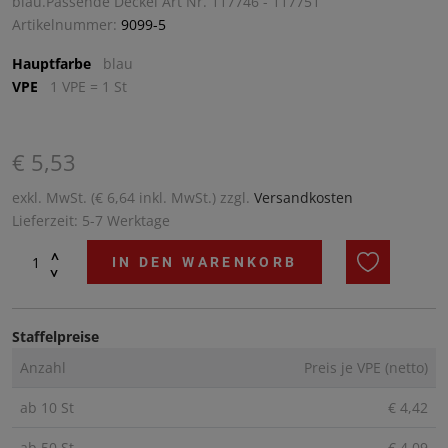
blau.Passende Deckel Art Nr. 117746 - 117751
Artikelnummer:
9099-5
Hauptfarbe
blau
VPE
1 VPE = 1 St
€ 5,53
exkl. MwSt. (€ 6,64 inkl. MwSt.) zzgl.
Versandkosten
Lieferzeit: 5-7 Werktage
^
IN DEN WARENKORB
^
Staffelpreise
Anzahl
Preis je VPE (netto)
ab 10 St
€ 4,42
ab 50 St
€ 4,09