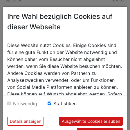
ab 100 St
€ 3,87
Ihre Wahl bezüglich Cookies auf
ab 250 St
€ 3,32
dieser Webseite
Diese Website nutzt Cookies. Einige Cookies sind
Vorrats-Schüssel 1 Liter PP
für eine gute Funktion der Website notwendig und
können daher vom Besucher nicht abgelehnt
werden, wenn Sie diese Website besuchen möchten.
Andere Cookies werden von Partnern zu
Analysezwecken verwendet, oder um Funktionen
von Sozial Media Plattformen anbieten zu können.
Diese können auf Wunsch abgelehnt werden. Sofern
sie unsere Webseite weiter nutzen, geben Sie
Notwendig
Statistiken
Einwilligung zu unseren Cookies.
Details anzeigen
Ausgewählte Cookies erlauben