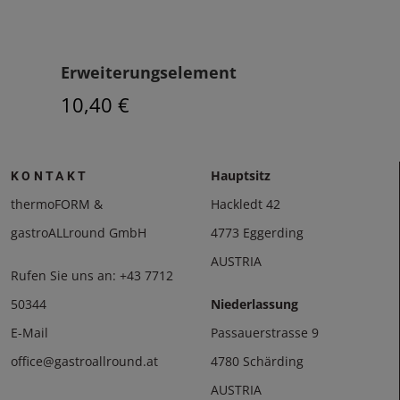
Erweiterungselement
Beh
10,40 €
2,5
Hauptsitz
KONTAKT
thermoFORM &
Hackledt 42
gastroALLround GmbH
4773 Eggerding
AUSTRIA
Rufen Sie uns an:
+43 7712
50344
Niederlassung
E-Mail
Passauerstrasse 9
office@gastroallround.at
4780 Schärding
AUSTRIA