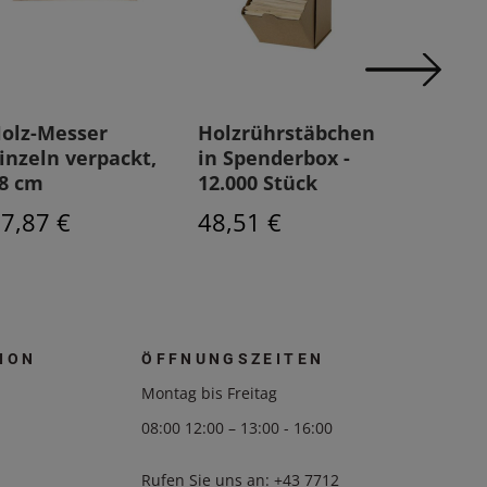
olz-Messer
Holzrührstäbchen
Messer-
inzeln verpackt,
in Spenderbox -
Spender
8 cm
12.000 Stück
2.000 S
7,87 €
48,51 €
128,26
ION
ÖFFNUNGSZEITEN
Montag bis Freitag
08:00 12:00 – 13:00 - 16:00
Rufen Sie uns an:
+43 7712