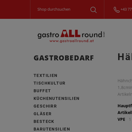
+43 77
Hä
GASTROBEDARF
TEXTILIEN
Hähnch
TISCHKULTUR
1,8cmIn
BUFFET
Artike
KÜCHENUTENSILIEN
Hauptf
GESCHIRR
Artike
GLÄSER
VPE
1
BESTECK
BARUTENSILIEN