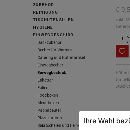
ZUBEHÖR
€ 9,
REINIGUNG
exkl. M
TISCHUTENSILIEN
Lieferz
HYGIENE
EINWEGGESCHIRR
^
^
Backzubehör
Becher für Warmes
Catering und Buffetartikel
Einwegbecher
Hähnch
Einwegbesteck
GmbHMa
Etiketten
StückV
Folien
Foodboxen
Menüboxen
Papierbeutel
Pizzakartons
Ihre Wahl bez
Salatschalen und Feinkost