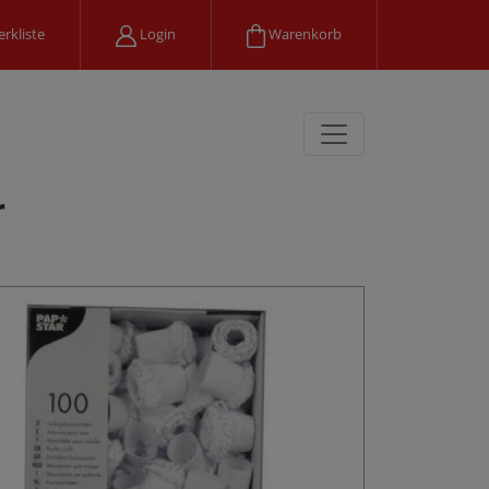
rkliste
Login
Warenkorb
r