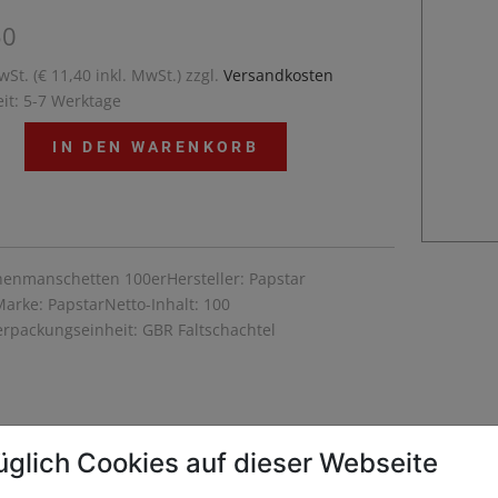
50
wSt. (€ 11,40 inkl. MwSt.) zzgl.
Versandkosten
eit: 5-7 Werktage
IN DEN WARENKORB
enmanschetten 100erHersteller: Papstar
rke: PapstarNetto-Inhalt: 100
erpackungseinheit: GBR Faltschachtel
üglich Cookies auf dieser Webseite