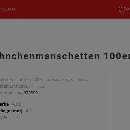
12 50344
Me
hnchenmanschetten 100e
enmanschetten 100er - weiss, Länge: 4,5cm :
halt EinheitVE = 1 PKG
lnummer:
w-_373590
arbe
weiß
llänge (mm)
4.5
 VPE = 1 Pk