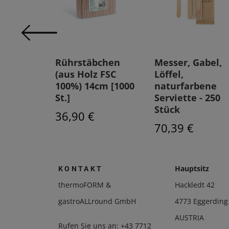
od-Zange
Rührstäbchen
Messer, Gabel,
bus FSC
(aus Holz FSC
Löffel,
cm [50
100%) 14cm [1000
naturfarbene
St.]
Serviette - 250
Stück
€
36,90 €
70,39 €
Hauptsitz
KONTAKT
thermoFORM &
Hackledt 42
gastroALLround GmbH
4773 Eggerding
AUSTRIA
Rufen Sie uns an:
+43 7712