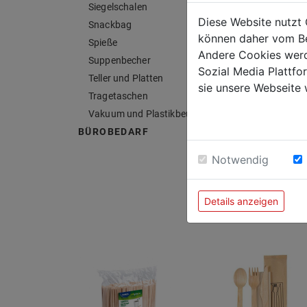
Siegelschalen
Diese Website nutzt 
Snackbag
können daher vom Be
Spieße
Andere Cookies werd
Suppenbecher
Sozial Media Plattf
Teller und Platten
sie unsere Webseite 
Tragetaschen
Vakuum und Plastikbeutel
BÜROBEDARF
Notwendig
Details anzeigen