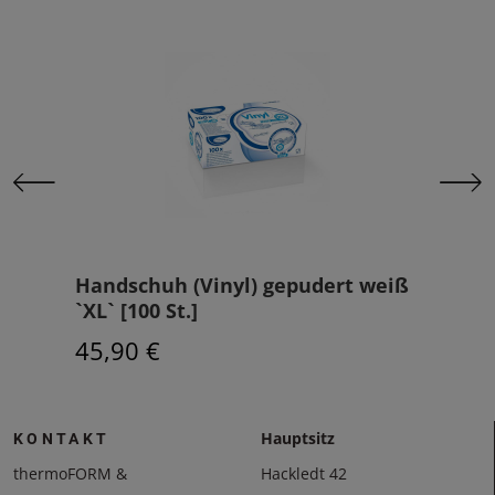
t
Handschuh (Vinyl) gepudert weiß
Han
`XL` [100 St.]
blau
45,90 €
66,
Hauptsitz
KONTAKT
thermoFORM &
Hackledt 42