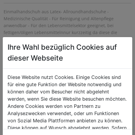
Einmalhandschuh aus Latex- Allroundhandschuhe -
Medizinische Qualität - Für Reinigung und Altenpflege
anwendbar - Für den Lebensmittelsektor geeignet, bei
fettigen/öligen Lebensmittelnnur kurzzeitig da diese die
enthaltenen Latexproteine lösen - Gastrotauglich -
Ihre Wahl bezüglich Cookies auf
Polymerbeschichtet - Mit Gripstruktur für bessere Haftung auf
nassen Oberflächen - Latexproteingehalt unter 30
dieser Webseite
Mikrogramm, gemessen nach Lowry-Methode - Frei von
Thiuramen und Mercaptoverbindungen - Weitere
Einsatzbereiche: Cateringservice, Sicherheitsdienste,
Diese Website nutzt Cookies. Einige Cookies sind
Nagelstudios, Tattoostudios, Frisöre - Besonderheiten: sehr
für eine gute Funktion der Website notwendig und
seidiges und angenehmes Tragegefühl, sehr stabil Achtung:
können daher vom Besucher nicht abgelehnt
Produkt enthält Naturlatex - dies kann Allergien bis hin zu
werden, wenn Sie diese Website besuchen möchten.
anaphylaktischen Reaktionen auslösen
Andere Cookies werden von Partnern zu
Analysezwecken verwendet, oder um Funktionen
von Sozial Media Plattformen anbieten zu können.
Diese können auf Wunsch abgelehnt werden. Sofern