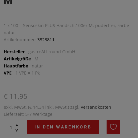
M
1 x 100 = Sensoskin PLUS Handsch.100er M, puderfrei, Farbe
natur
Artikelnummer:
3823811
Hersteller
gastroALLround GmbH
Artikelgröße
M
Hauptfarbe
natur
VPE
1 VPE = 1 Pk
€ 11,95
exkl. MwSt. (€ 14,34 inkl. MwSt.) zzgl.
Versandkosten
Lieferzeit: 5-7 Werktage
^
IN DEN WARENKORB
^