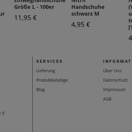
Einweghandschuhe
Nitril
H
Größe L - 100er
Handschuhe
(
ur
schwarz M
u
11,95 €
t
4,95 €
[
4
SERVICES
INFORMAT
Lieferung
Über Uns
Produktkataloge
Datenschutz
Blog
Impressum
AGB
e 9