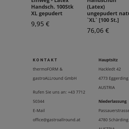
Einweg - Latex
Handschuh
he,
Handsch. 100Stk
(Latex)
rt
XL gepudert
ungepudert nat
`XL` [100 St.]
9,95 €
76,06 €
Hauptsitz
KONTAKT
thermoFORM &
Hackledt 42
gastroALLround GmbH
4773 Eggerding
AUSTRIA
Rufen Sie uns an:
+43 7712
50344
Niederlassung
E-Mail
Passauerstrass
office@gastroallround.at
4780 Schärding
AUSTRIA