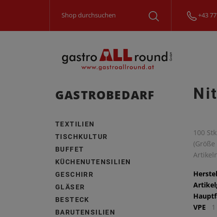
+43 77
Ni
GASTROBEDARF
TEXTILIEN
100 St
TISCHKULTUR
(Größe 
BUFFET
Artike
KÜCHENUTENSILIEN
Herstel
GESCHIRR
Artike
GLÄSER
Hauptf
BESTECK
VPE
1
BARUTENSILIEN