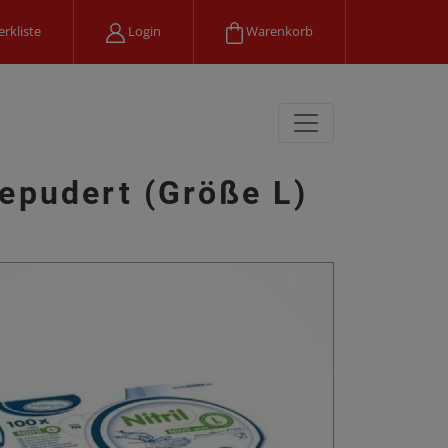
rkliste
Login
Warenkorb
epudert (Größe L)