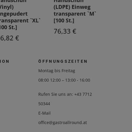
andschuh
Handschuh
Nitril
Vinyl)
(LDPE) Einweg
Handsc
ngepudert
transparent `M`
schwarz
ransparent `XL`
[100 St.]
4,95 €
100 St.]
76,33 €
6,82 €
ION
ÖFFNUNGSZEITEN
Montag bis Freitag
08:00 12:00 – 13:00 - 16:00
Rufen Sie uns an:
+43 7712
50344
E-Mail
office@gastroallround.at