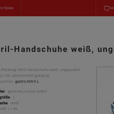
12 50344
Me
tril-Handschuhe weiß, ung
k./Packung Nitril-Handschuhe weiß, ungepudert
L). Für Lebensmittel geeignet.
lnummer:
gastro-Nitril-L
ler
gastroALLround GmbH
lgröße
L
arbe
weiß
 VPE = 1 Pk