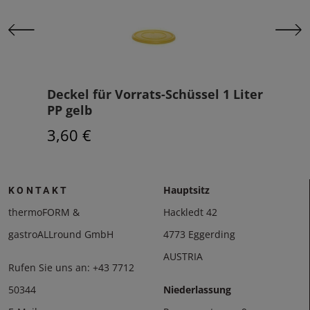
Deckel für Vorrats-Schüssel 1 Liter
Glü
PP gelb
Sno
3,60 €
116
Hauptsitz
KONTAKT
thermoFORM &
Hackledt 42
gastroALLround GmbH
4773 Eggerding
AUSTRIA
Rufen Sie uns an:
+43 7712
50344
Niederlassung