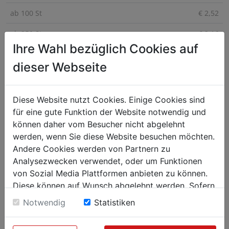
ab 100 St
€ 2,52
ab 250 St
€ 2,16
Ihre Wahl bezüglich Cookies auf
dieser Webseite
Der flexible, abnehmbare Deckel für Vorrats-Schüssel 1 Liter
PP schließt die Vorratsdosen luftdicht ab, dadurch eignen sich
diese Schüsseln auch besonders gut zum Transportieren und
Diese Website nutzt Cookies. Einige Cookies sind
Servieren fertiger Speisen. In 6 Farben erhältlich.
für eine gute Funktion der Website notwendig und
können daher vom Besucher nicht abgelehnt
werden, wenn Sie diese Website besuchen möchten.
Andere Cookies werden von Partnern zu
Analysezwecken verwendet, oder um Funktionen
von Sozial Media Plattformen anbieten zu können.
Diese können auf Wunsch abgelehnt werden. Sofern
sie unsere Webseite weiter nutzen, geben Sie
Notwendig
Statistiken
Einwilligung zu unseren Cookies.