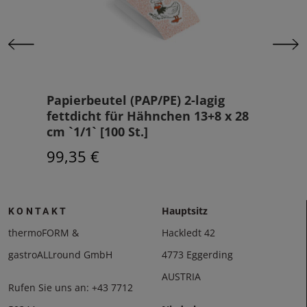
Papierbeutel (PAP/PE) 2-lagig
BioP
 St.]
fettdicht für Hähnchen 13+8 x 28
Stü
cm `1/1` [100 St.]
103
99,35 €
Hauptsitz
KONTAKT
thermoFORM &
Hackledt 42
gastroALLround GmbH
4773 Eggerding
AUSTRIA
Rufen Sie uns an:
+43 7712