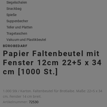
Siegelschalen
Snackbag
Spieße
Suppenbecher
Teller und Platten
Tragetaschen
Vakuum und Plastikbeutel
BÜROBEDARF
Papier Faltenbeutel mit
Fenster 12cm 22+5 x 34
cm [1000 St.]
1.000 Stk / Karton. Faltenbeutel für Brotlaibe. Maße: 22+5 x 34
cm, Fenster 14 cm breit.
Artikelnummer:
72530