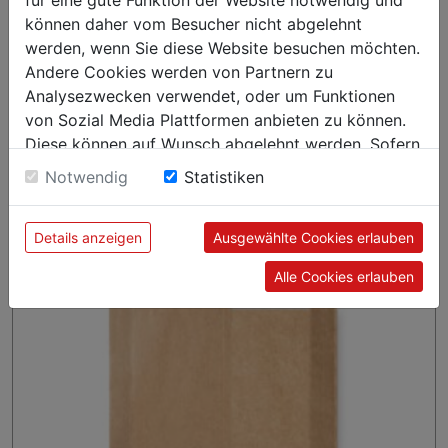
für eine gute Funktion der Website notwendig und
können daher vom Besucher nicht abgelehnt
werden, wenn Sie diese Website besuchen möchten.
Staffelpreise
Andere Cookies werden von Partnern zu
Anzahl
Preis je VPE (netto)
Analysezwecken verwendet, oder um Funktionen
von Sozial Media Plattformen anbieten zu können.
ab 2 Kt
€ 59,19
Diese können auf Wunsch abgelehnt werden. Sofern
ab 50 Kt
€ 51,69
sie unsere Webseite weiter nutzen, geben Sie
Notwendig
Statistiken
Einwilligung zu unseren Cookies.
Details anzeigen
Ausgewählte Cookies erlauben
Karton = 1.000 Stück, verpackt zu 1 x 1000 Stück
Alle Cookies erlauben