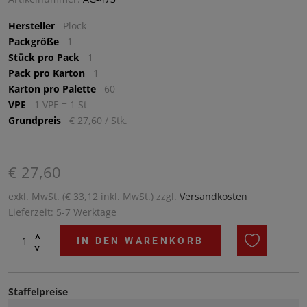
Hersteller
Plock
Packgröße
1
Stück pro Pack
1
Pack pro Karton
1
Karton pro Palette
60
VPE
1 VPE = 1 St
Grundpreis
€ 27,60 / Stk.
€ 27,60
exkl. MwSt. (€ 33,12 inkl. MwSt.) zzgl.
Versandkosten
Lieferzeit: 5-7 Werktage
^
IN DEN WARENKORB
^
Staffelpreise