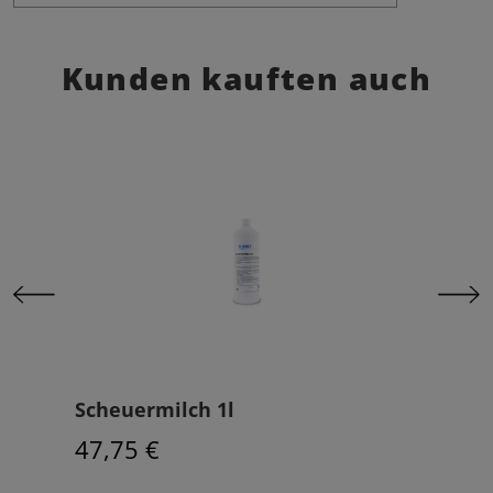
Kunden kauften auch
Scheuermilch 1l
Kalk
47,75 €
38,