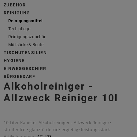
ZUBEHÖR
REINIGUNG
Reinigungsmittel
Textilpflege
Reinigungszubehör
Müllsäcke & Beutel
TISCHUTENSILIEN
HYGIENE
EINWEGGESCHIRR
BÜROBEDARF
Alkoholreiniger -
Allzweck Reiniger 10l
10 Liter Kanister Alkoholreiniger - Allzweck Reiniger•
streifenfrei• glanzfördernd• ergiebig• leistungsstark
Artikelnummer:
AG-473