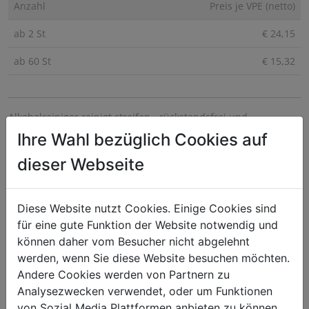
Anzahl
Preis je VPE (netto)
ab 2 St
€ 24,15
ab 60 St
€ 15,32
Alkoholreiniger reinigt streifen-, rückstandsfrei und
glanzfördernd.
Ihre Wahl bezüglich Cookies auf
Geeignet für Automatenreinigung - für alle
dieser Webseite
wasserunempfindlichen Oberflächen.
Das Produkt ist aufgrund der Zusammensetzung und bei sach-
Diese Website nutzt Cookies. Einige Cookies sind
u. fachgerechter Verwendung als Reinigungsmittel für den
für eine gute Funktion der Website notwendig und
Gebrauch im Bereich der Lebensmittelverarbeitung geeignet.
können daher vom Besucher nicht abgelehnt
werden, wenn Sie diese Website besuchen möchten.
Dosierung: Zur Unterhaltsreinigung 50-100 ml/10 l.
Andere Cookies werden von Partnern zu
Nur leicht feucht auftragen. Nachwischen nicht erforderlich
Analysezwecken verwendet, oder um Funktionen
von Sozial Media Plattformen anbieten zu können.