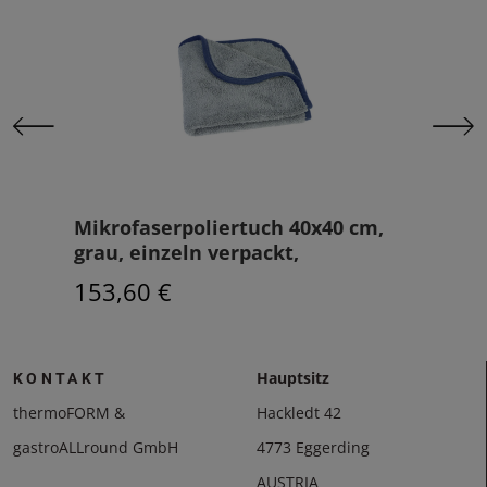
cm
Mikrofaserpoliertuch 40x40 cm,
Bes
grau, einzeln verpackt,
(LDP
153,60 €
194
Hauptsitz
KONTAKT
thermoFORM &
Hackledt 42
gastroALLround GmbH
4773 Eggerding
AUSTRIA