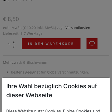
€ 8,50
exkl. MwSt. (€ 10,20 inkl. MwSt.) zzgl.
Versandkosten
Lieferzeit: 5-7 Werktage
^
IN DEN WARENKORB
^
Mehrzweck Griffschwamm
bestens geeignet für grobe Verschmutzungen.
Ihre Wahl bezüglich Cookies auf
dieser Webseite
Diese Website nutzt Cookies. Einige Cookies sind