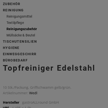
ZUBEHÖR
REINIGUNG
Reinigungsmittel
Textilpflege
Reinigungszubehör
Müllsäcke & Beutel
TISCHUTENSILIEN
HYGIENE
EINWEGGESCHIRR
BÜROBEDARF
Topfreiniger Edelstahl
10 Stk./Packung, Griffschwamm gelb/grün.
Artikelnummer:
Wedl
Hersteller
gastroALLround GmbH
VPE
1 VPE = 1 Pk