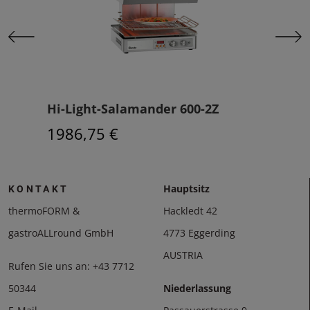
 600-2Z
Salamander 400-1Z
404,25 €
Hauptsitz
KONTAKT
thermoFORM &
Hackledt 42
gastroALLround GmbH
4773 Eggerding
AUSTRIA
Rufen Sie uns an:
+43 7712
50344
Niederlassung