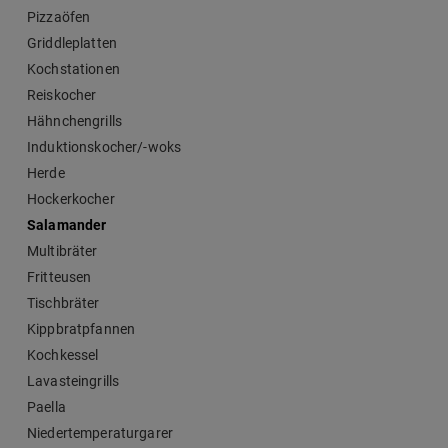
Pizzaöfen
Griddleplatten
Kochstationen
Reiskocher
Hähnchengrills
Induktionskocher/-woks
Herde
Hockerkocher
Salamander
Multibräter
Fritteusen
Tischbräter
Kippbratpfannen
Kochkessel
Lavasteingrills
Paella
Niedertemperaturgarer