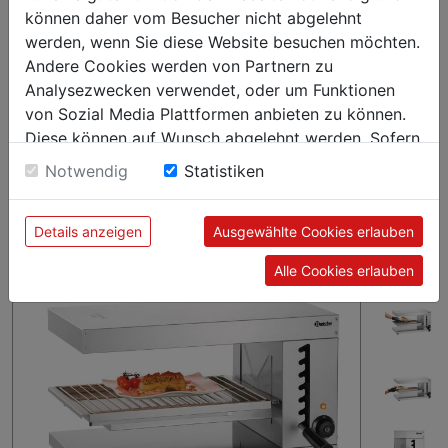
einem Arbeitstisch bieten die beiden langen offenen Seiten
können daher vom Besucher nicht abgelehnt
des Salamanders eine praktische beidseitige Bedienung
werden, wenn Sie diese Website besuchen möchten.
innerhalb der Küche oder zum Servicebereich.
Andere Cookies werden von Partnern zu
Analysezwecken verwendet, oder um Funktionen
von Sozial Media Plattformen anbieten zu können.
Diese können auf Wunsch abgelehnt werden. Sofern
sie unsere Webseite weiter nutzen, geben Sie
Notwendig
Statistiken
Einwilligung zu unseren Cookies.
Details anzeigen
Ausgewählte Cookies erlauben
Alle Cookies erlauben