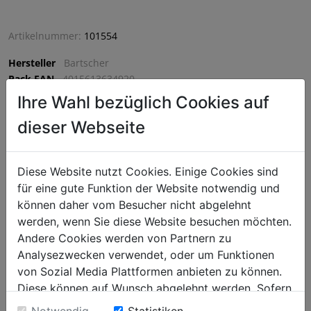
Artikelnummer:
101554
Hersteller
Bartscher
Pack EAN
4015613634920
Artikellänge (mm)
590.0
Ihre Wahl bezüglich Cookies auf
Artikelbreite (mm)
745.0
dieser Webseite
Artikelhöhe (mm)
515.0
VPE
1 VPE = 1 Stück
Diese Website nutzt Cookies. Einige Cookies sind
für eine gute Funktion der Website notwendig und
€ 2736,75
können daher vom Besucher nicht abgelehnt
exkl. MwSt. (€ 3284,10 inkl. MwSt.) zzgl.
Versandkosten
werden, wenn Sie diese Website besuchen möchten.
Lieferzeit: 5-7 Werktage
Andere Cookies werden von Partnern zu
Analysezwecken verwendet, oder um Funktionen
^
IN DEN WARENKORB
von Sozial Media Plattformen anbieten zu können.
^
Diese können auf Wunsch abgelehnt werden. Sofern
sie unsere Webseite weiter nutzen, geben Sie