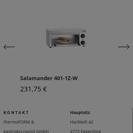
Z
Salamander 401-1Z-W
Lif
231,75 €
636
Hauptsitz
KONTAKT
thermoFORM &
Hackledt 42
gastroALLround GmbH
4773 Eggerding