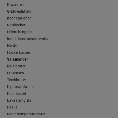
Pizzaöfen
Griddleplatten
Kochstationen
Reiskocher
Hähnchengrills
Induktionskocher/-woks
Herde
Hockerkocher
Salamander
Multibräter
Fritteusen
Tischbräter
Kippbratpfannen
Kochkessel
Lavasteingrills
Paella
Niedertemperaturgarer