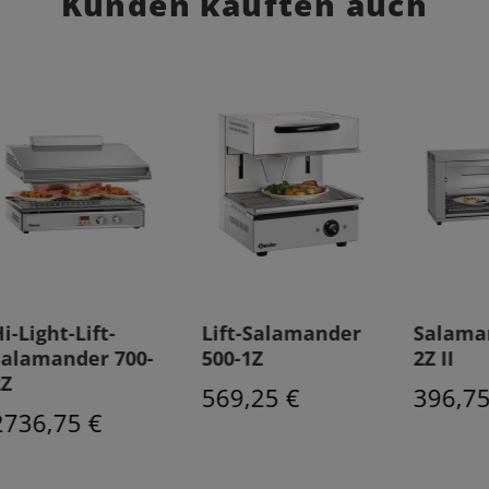
Kunden kauften auch
Lift-Salamander
Salamander 700-
H
-
500-1Z
2Z II
S
2
569,25 €
396,75 €
1