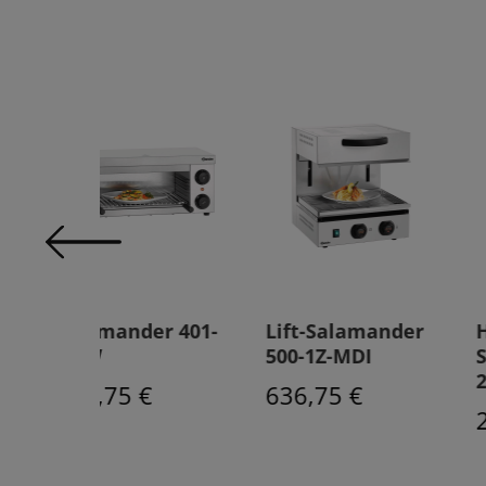
er 401-
Lift-Salamander
Hi-Light-Lift-
500-1Z-MDI
Salamander 700
2Z
€
636,75 €
2736,75 €