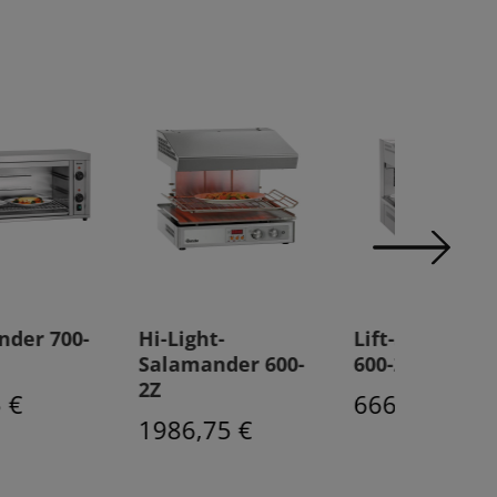
i-Light-
Lift-Salamander
Hi-Light
alamander 600-
600-2Z
Salaman
Z
2Z
666,75 €
986,75 €
1911,7