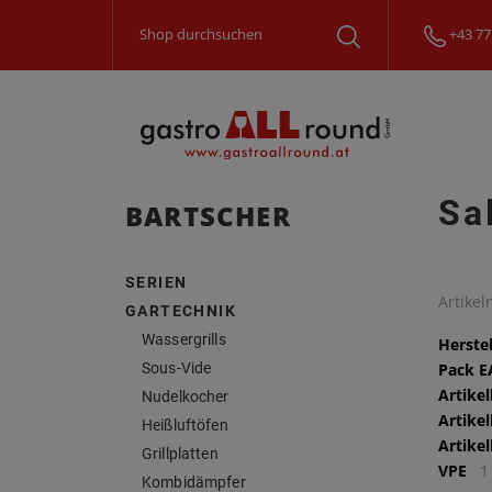
+43 77
Sa
BARTSCHER
SERIEN
Artike
GARTECHNIK
Wassergrills
Herstel
Sous-Vide
Pack 
Artike
Nudelkocher
Artike
Heißluftöfen
Artike
Grillplatten
VPE
1
Kombidämpfer