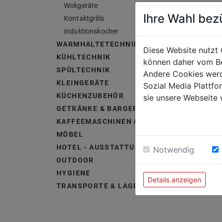
Wokgeräte
Ihre Wahl bez
Kontaktgrills
Induktionskocher
WARMHALTETECHNIK
Diese Website nutzt 
KÜHLTECHNIK
können daher vom Be
SPÜLTECHNIK
Andere Cookies werd
KLEINGERÄTE
Sozial Media Plattf
KÜCHENZUBEHÖR
sie unsere Webseite 
GETRÄNKE & BARGERÄTE
KAFFEEMASCHINEN & ZUBEHÖR
MÖBEL
HOTEL - AUSSTATTUNG &
Notwendig
OUTDOOR
HYGIENE
Details anzeigen
TRANSPORTE & LAGERUNG