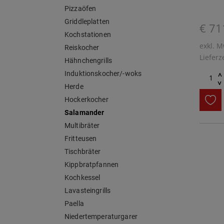
Pizzaöfen
Griddleplatten
€ 71
Kochstationen
exkl. M
Reiskocher
Lieferz
Hähnchengrills
Induktionskocher/-woks
^
^
Herde
Hockerkocher
Salamander
Multibräter
Fritteusen
Tischbräter
Kippbratpfannen
Kochkessel
Lavasteingrills
Paella
Niedertemperaturgarer