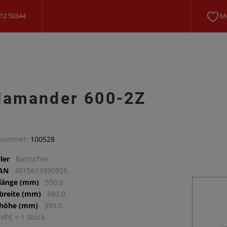
12 50344
Me
lamander 600-2Z
lnummer:
100528
ler
Bartscher
EAN
4015613390925
llänge (mm)
550.0
lbreite (mm)
880.0
lhöhe (mm)
390.0
 VPE = 1 Stück