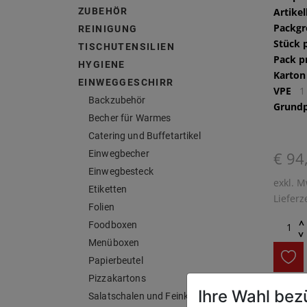
ZUBEHÖR
Artike
Packg
REINIGUNG
Stück 
TISCHUTENSILIEN
Pack p
HYGIENE
Karton
EINWEGGESCHIRR
VPE
1
Backzubehör
Grundp
Becher für Warmes
Catering und Buffetartikel
Einwegbecher
€ 94
Einwegbesteck
exkl. M
Etiketten
Lieferz
Folien
^
Foodboxen
^
Menüboxen
Papierbeutel
Pizzakartons
Ihre Wahl bez
Salatschalen und Feinkost