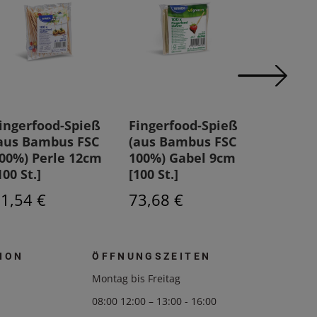
ingerfood-Spieß
Fingerfood-Spieß
Fingerf
aus Bambus FSC
(aus Bambus FSC
(aus Ba
00%) Perle 12cm
100%) Gabel 9cm
100%) 1
100 St.]
[100 St.]
St.]
1,54 €
73,68 €
86,65 
ION
ÖFFNUNGSZEITEN
Montag bis Freitag
08:00 12:00 – 13:00 - 16:00