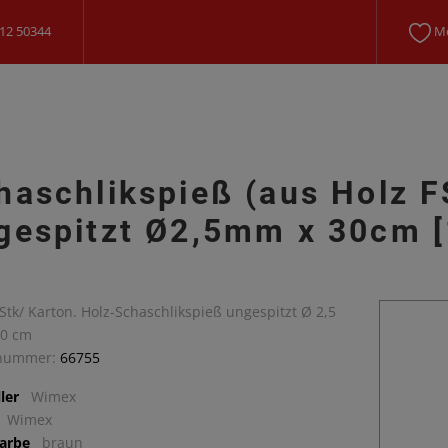
12 50344
Me
haschlikspieß (aus Holz 
gespitzt Ø2,5mm x 30cm [
Stk/ Karton. Holz-Schaschlikspieß ungespitzt Ø 2,5
0 cm
lnummer:
66755
ler
Wimex
Wimex
arbe
braun