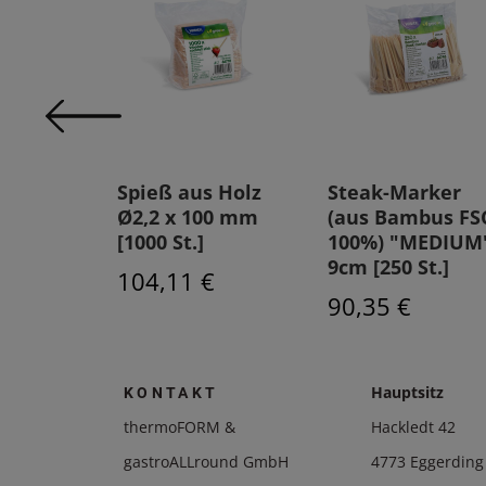
ikspieß
Spieß aus Holz
Steak-Marker
bus FSC
Ø2,2 x 100 mm
(aus Bambus FS
,5mm x
[1000 St.]
100%) "MEDIUM
 St.]
9cm [250 St.]
104,11 €
90,35 €
Hauptsitz
KONTAKT
thermoFORM &
Hackledt 42
gastroALLround GmbH
4773 Eggerding