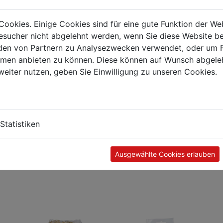
preise
l
Preis je VPE (netto)
Cookies. Einige Cookies sind für eine gute Funktion der W
sucher nicht abgelehnt werden, wenn Sie diese Website b
t
€ 90,72
en von Partnern zu Analysezwecken verwendet, oder um 
 Kt
€ 83,22
ormen anbieten zu können. Diese können auf Wunsch abgele
weiter nutzen, geben Sie Einwilligung zu unseren Cookies.
= 10.000 Stück
t zu 100 x 100 Stück
Statistiken
Ausgewählte Cookies erlauben
Kunden kauften auch