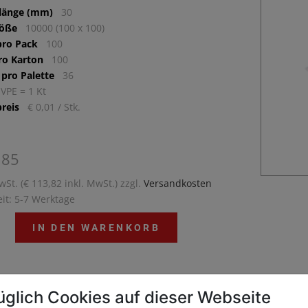
llänge (mm)
30
röße
10000 (100 x 100)
pro Pack
100
ro Karton
100
 pro Palette
36
 VPE = 1 Kt
reis
€ 0,01 / Stk.
,85
wSt. (€ 113,82 inkl. MwSt.) zzgl.
Versandkosten
eit: 5-7 Werktage
IN DEN WARENKORB
üglich Cookies auf dieser Webseite