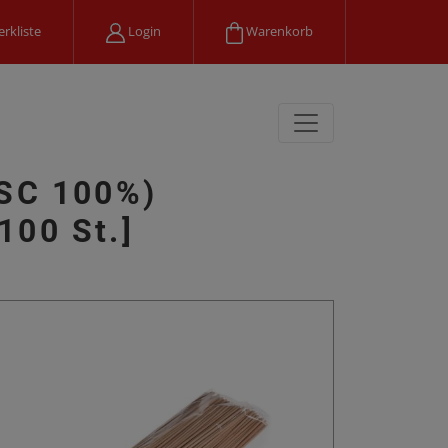
rkliste
Login
Warenkorb
FSC 100%)
100 St.]