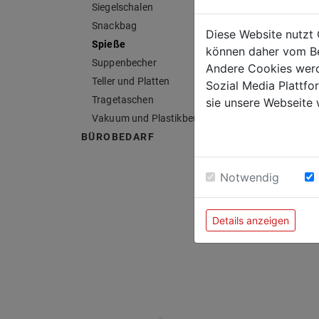
Staffel
Siegelschalen
Anzah
Snackbag
Diese Website nutzt 
Spieße
können daher vom Be
ab 2 K
Suppenbecher
Andere Cookies werd
ab 36
Teller und Platten
Sozial Media Plattf
Tragetaschen
sie unsere Webseite 
Vakuum und Plastikbeutel
BÜROBEDARF
Karton 
Verpack
Notwendig
Details anzeigen