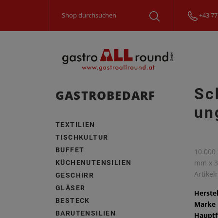
+43 77
Sc
GASTROBEDARF
un
TEXTILIEN
TISCHKULTUR
BUFFET
10.000 
mm x 3
KÜCHENUTENSILIEN
Artike
GESCHIRR
GLÄSER
Herstel
BESTECK
Marke
BARUTENSILIEN
Hauptf