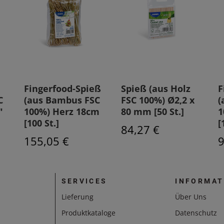
Fingerfood-Spieß
Spieß (aus Holz
F
C
(aus Bambus FSC
FSC 100%) Ø2,2 x
(
"
100%) Herz 18cm
80 mm [50 St.]
1
[100 St.]
[
84,27 €
155,05 €
9
SERVICES
INFORMAT
Lieferung
Über Uns
Produktkataloge
Datenschutz