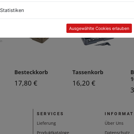
Statistiken
Ausgewählte Cookies erlauben
Besteckkorb
Tassenkorb
B
1
17,80 €
16,20 €
3
SERVICES
INFORMAT
Lieferung
Über Uns
Produktkataloge
Datenschutz