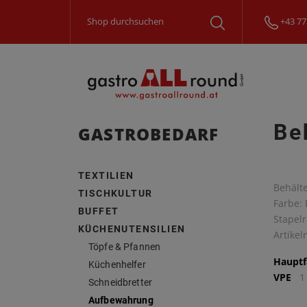
+43 77
Be
GASTROBEDARF
TEXTILIEN
Behälte
TISCHKULTUR
Farbe: 
BUFFET
Stapel
KÜCHENUTENSILIEN
Artike
Töpfe & Pfannen
Hauptf
Küchenhelfer
VPE
1
Schneidbretter
Aufbewahrung