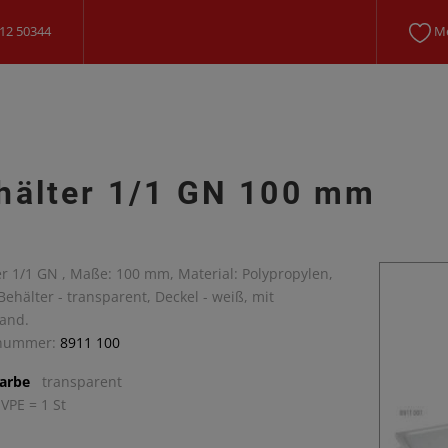
12 50344
Me
hälter 1/1 GN 100 mm
r 1/1 GN , Maße: 100 mm, Material: Polypropylen,
Behälter - transparent, Deckel - weiß, mit
rand.
lnummer:
8911 100
arbe
transparent
 VPE = 1 St