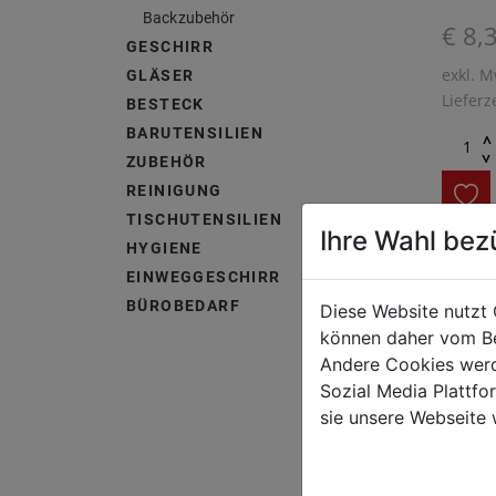
Backzubehör
€ 8,
GESCHIRR
exkl. M
GLÄSER
Lieferz
BESTECK
BARUTENSILIEN
^
^
ZUBEHÖR
REINIGUNG
TISCHUTENSILIEN
Ihre Wahl bez
HYGIENE
Temper
EINWEGGESCHIRR
mit HAC
BÜROBEDARF
Diese Website nutzt 
schließ
können daher vom Be
Andere Cookies werd
Sozial Media Plattf
sie unsere Webseite 