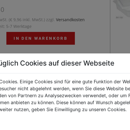
30
wSt. (€ 9,96 inkl. MwSt.) zzgl.
Versandkosten
eit: 5-7 Werktage
IN DEN WARENKORB
üglich Cookies auf dieser Webseite
aturbeständig von -40 °C bis 80 °C.Deckel können
CP Clips farbig markiert werden.Deckel fest
Cookies. Einige Cookies sind für eine gute Funktion der W
end.BPA frei
sucher nicht abgelehnt werden, wenn Sie diese Website b
en von Partnern zu Analysezwecken verwendet, oder um 
ormen anbieten zu können. Diese können auf Wunsch abgele
weiter nutzen, geben Sie Einwilligung zu unseren Cookies.
Kunden kauften auch