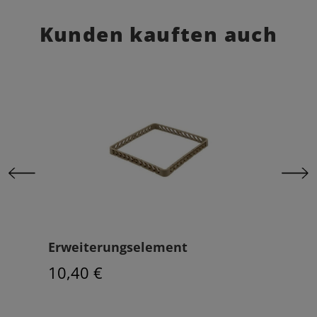
Kunden kauften auch
eiß
Erweiterungselement
Beh
10,40 €
6,7