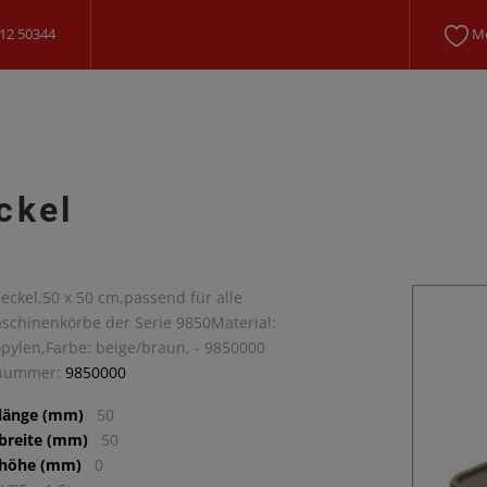
12 50344
Me
ckel
Deckel,50 x 50 cm,passend für alle
schinenkörbe der Serie 9850Material:
pylen,Farbe: beige/braun, - 9850000
lnummer:
9850000
llänge (mm)
50
lbreite (mm)
50
lhöhe (mm)
0