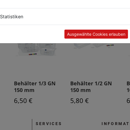
Statistiken
Ausgewählte Cookies erlauben
Behälter 1/3 GN
Behälter 1/2 GN
B
150 mm
150 mm
1
6,50 €
5,80 €
6
SERVICES
INFORMAT