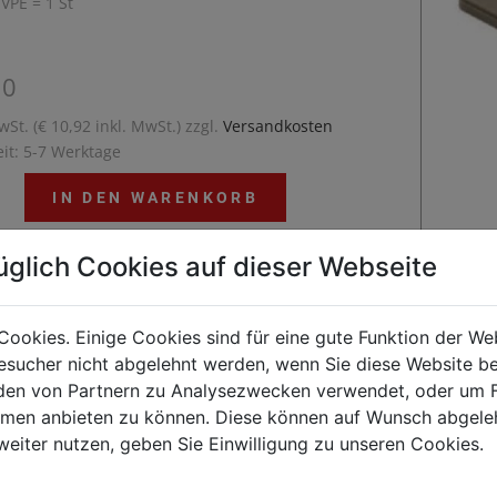
 VPE = 1 St
10
wSt. (€ 10,92 inkl. MwSt.) zzgl.
Versandkosten
eit: 5-7 Werktage
IN DEN WARENKORB
üglich Cookies auf dieser Webseite
Deckel50 x 50 cmpassend für alle
Cookies. Einige Cookies sind für eine gute Funktion der W
schinenkörbe der Serie 9850Material:
sucher nicht abgelehnt werden, wenn Sie diese Website b
opylenFarbe: beige/braun
en von Partnern zu Analysezwecken verwendet, oder um 
ormen anbieten zu können. Diese können auf Wunsch abgele
weiter nutzen, geben Sie Einwilligung zu unseren Cookies.
Kunden kauften auch