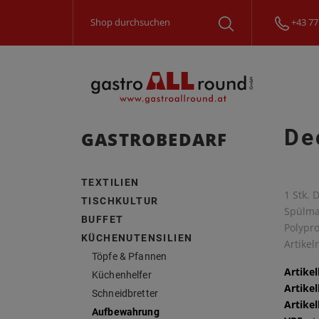
+43 77
De
GASTROBEDARF
TEXTILIEN
1 Stk. 
TISCHKULTUR
Spülma
BUFFET
Polypro
KÜCHENUTENSILIEN
Artike
Töpfe & Pfannen
Artike
Küchenhelfer
Artike
Schneidbretter
Artike
Aufbewahrung