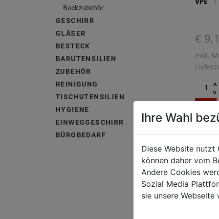
VPE
1
Backzubehör
GESCHIRR
GLÄSER
€ 9,
BESTECK
exkl. M
BARUTENSILIEN
Lieferz
ZUBEHÖR
^
REINIGUNG
^
TISCHUTENSILIEN
HYGIENE
Ihre Wahl bez
EINWEGGESCHIRR
BÜROBEDARF
1 Stk. 
Diese Website nutzt 
Spülma
können daher vom Be
Polypr
Andere Cookies werd
Sozial Media Plattf
sie unsere Webseite 