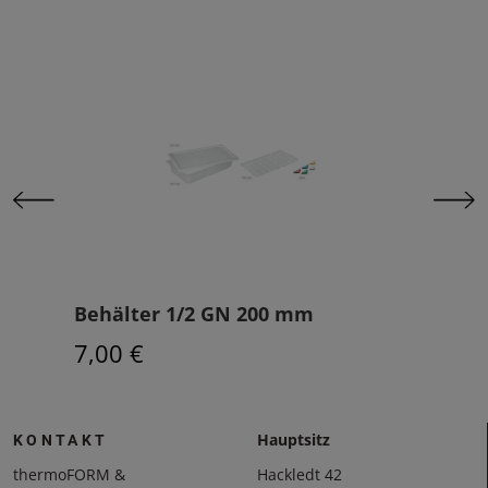
Behälter 1/2 GN 200 mm
Erw
Tas
7,00 €
7,9
Hauptsitz
KONTAKT
thermoFORM &
Hackledt 42