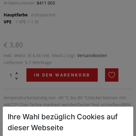
Artikelnummer:
8411 003
Hauptfarbe
transparent
VPE
1 VPE = 1 St
€ 3,80
exkl. MwSt. (€ 4,56 inkl. MwSt.) zzgl.
Versandkosten
Lieferzeit: 5-7 Werktage
^
IN DEN WARENKORB
^
temperaturbeständig von -40 °C bis 80 °CDeckel können mit
HACCP Clips farbig markiert werdenDeckel fest schließendBPA
frei
Ihre Wahl bezüglich Cookies auf
dieser Webseite