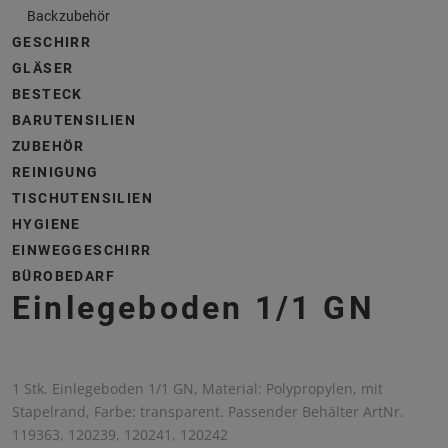
Backzubehör
GESCHIRR
GLÄSER
BESTECK
BARUTENSILIEN
ZUBEHÖR
REINIGUNG
TISCHUTENSILIEN
HYGIENE
EINWEGGESCHIRR
BÜROBEDARF
Einlegeboden 1/1 GN
1 Stk. Einlegeboden 1/1 GN, Material: Polypropylen, mit
Stapelrand, Farbe: transparent. Passender Behälter ArtNr.
119363, 120239, 120241, 120242