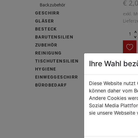
€ 2,
Backzubehör
GESCHIRR
exkl. M
Lieferz
GLÄSER
BESTECK
^
^
BARUTENSILIEN
ZUBEHÖR
REINIGUNG
TISCHUTENSILIEN
Ihre Wahl bez
HYGIENE
Temper
mit HAC
EINWEGGESCHIRR
Diese Website nutzt 
schlie
BÜROBEDARF
können daher vom Be
Andere Cookies werd
Sozial Media Plattf
sie unsere Webseite 