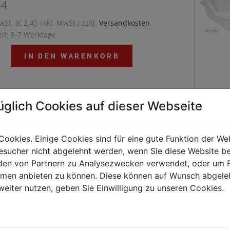
04
wSt. (€ 2,45 inkl. MwSt.) zzgl.
Versandkosten
eit: 5-7 Werktage
IN DEN WARENKORB
üglich Cookies auf dieser Webseite
aturbeständig von -40 °C bis 80 °CDeckel können
CP Clips farbig markiert werdenDeckel fest
Cookies. Einige Cookies sind für eine gute Funktion der W
ßendBPA frei
sucher nicht abgelehnt werden, wenn Sie diese Website b
en von Partnern zu Analysezwecken verwendet, oder um 
ormen anbieten zu können. Diese können auf Wunsch abgele
Kunden kauften auch
weiter nutzen, geben Sie Einwilligung zu unseren Cookies.