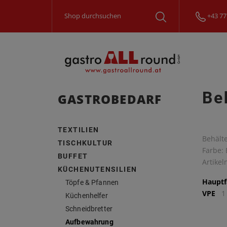
+43 77
Be
GASTROBEDARF
TEXTILIEN
Behälte
TISCHKULTUR
Farbe: 
BUFFET
Artike
KÜCHENUTENSILIEN
Hauptf
Töpfe & Pfannen
VPE
1
Küchenhelfer
Schneidbretter
Aufbewahrung