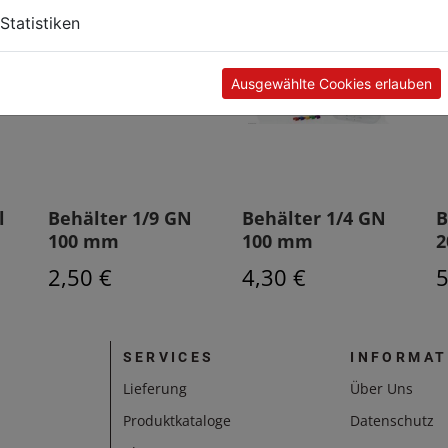
Statistiken
Ausgewählte Cookies erlauben
l
Behälter 1/9 GN
Behälter 1/4 GN
B
100 mm
100 mm
2
2,50 €
4,30 €
5
SERVICES
INFORMAT
Lieferung
Über Uns
Produktkataloge
Datenschutz