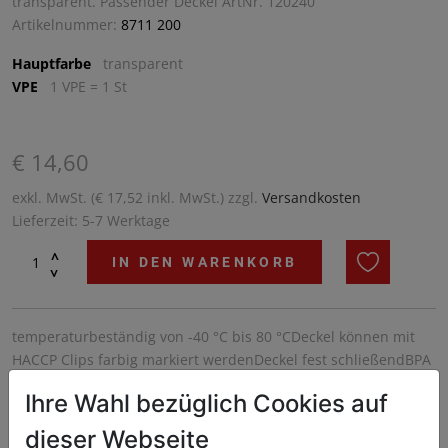
transparent. Passender Deckel ArtNr. 120240
Artikelnummer:
8711 200
Hauptfarbe
transparent
VPE
1 VPE = 1 St
€ 14,60
exkl. MwSt. (€ 17,52 inkl. MwSt.) zzgl.
Versandkosten
Lieferzeit: 5-7 Werktage
^
IN DEN WARENKORB
^
temperaturbeständig von -40 °C bis 80 °CDeckel können mit
HACCP Clips farbig markiert werdenDeckel fest schließendBPA
frei
Ihre Wahl bezüglich Cookies auf
dieser Webseite