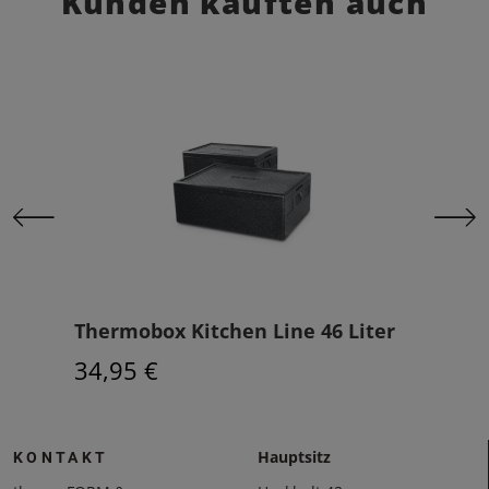
Kunden kauften auch
Thermobox Kitchen Line 46 Liter
Ein
34,95 €
1,2
Hauptsitz
KONTAKT