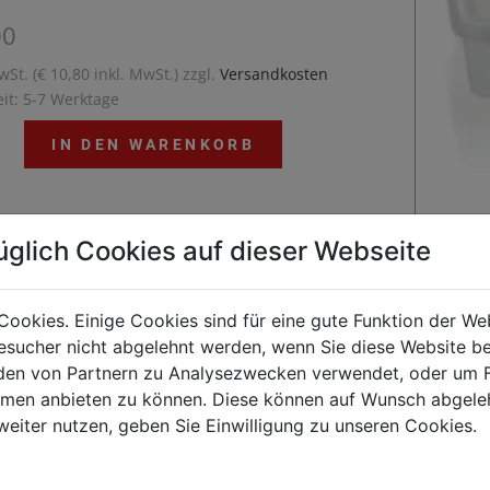
00
wSt. (€ 10,80 inkl. MwSt.) zzgl.
Versandkosten
eit: 5-7 Werktage
IN DEN WARENKORB
üglich Cookies auf dieser Webseite
aturbeständig von -40 °C bis 80 °CDeckel können mit
Clips farbig markiert werdenkomplett mit
Cookies. Einige Cookies sind für eine gute Funktion der W
isch schließendem DeckelBPA frei
sucher nicht abgelehnt werden, wenn Sie diese Website b
en von Partnern zu Analysezwecken verwendet, oder um 
ormen anbieten zu können. Diese können auf Wunsch abgele
Kunden kauften auch
weiter nutzen, geben Sie Einwilligung zu unseren Cookies.