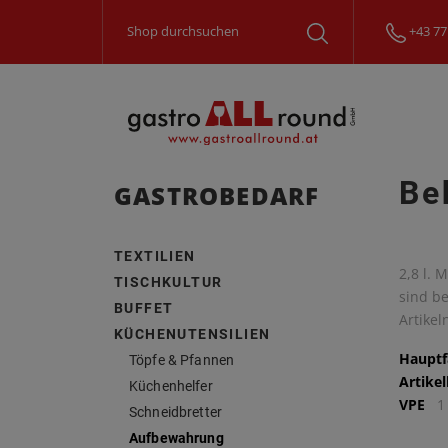
+43 77
Be
GASTROBEDARF
TEXTILIEN
2,8 l. 
TISCHKULTUR
sind b
BUFFET
Artike
KÜCHENUTENSILIEN
Hauptf
Töpfe & Pfannen
Artike
Küchenhelfer
VPE
1
Schneidbretter
Aufbewahrung