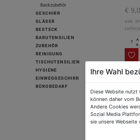
Backzubehör
€ 9,
GESCHIRR
exkl. M
GLÄSER
Lieferz
BESTECK
BARUTENSILIEN
^
^
ZUBEHÖR
REINIGUNG
TISCHUTENSILIEN
Ihre Wahl bez
HYGIENE
temper
EINWEGGESCHIRR
HACCP 
BÜROBEDARF
Diese Website nutzt 
hermet
können daher vom Be
Andere Cookies werd
Sozial Media Plattf
sie unsere Webseite 