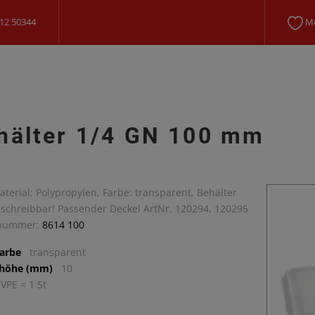
12 50344
Me
hälter 1/4 GN 100 mm
Material: Polypropylen, Farbe: transparent, Behälter
eschreibbar! Passender Deckel ArtNr. 120294, 120295
lnummer:
8614 100
arbe
transparent
lhöhe (mm)
10
 VPE = 1 St