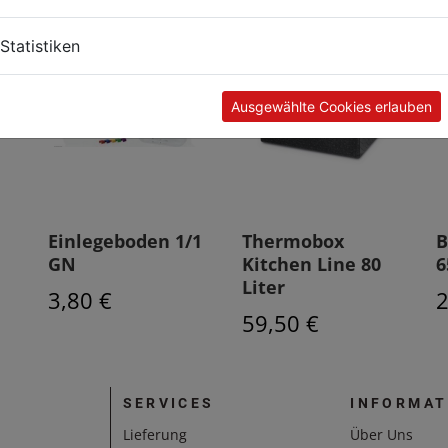
Statistiken
Ausgewählte Cookies erlauben
Einlegeboden 1/1
Thermobox
B
GN
Kitchen Line 80
Liter
3,80 €
2
59,50 €
SERVICES
INFORMAT
Lieferung
Über Uns