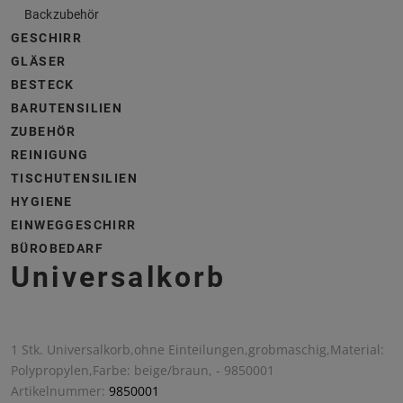
Backzubehör
GESCHIRR
GLÄSER
BESTECK
BARUTENSILIEN
ZUBEHÖR
REINIGUNG
TISCHUTENSILIEN
HYGIENE
EINWEGGESCHIRR
BÜROBEDARF
Universalkorb
1 Stk. Universalkorb,ohne Einteilungen,grobmaschig,Material:
Polypropylen,Farbe: beige/braun, - 9850001
Artikelnummer:
9850001